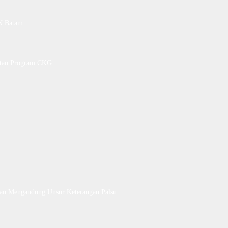
PN Batam
petan Program CKG
Dan Mengandung Unsur Keterangan Palsu