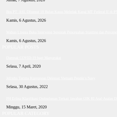
Bos PT. ASL DItuntut 18 Bulan Kasus Meledak Kapal MT Federal II di 
Kamis, 6 Agustus, 2026
Wabup Lingga Buka Intervensi Serentak Pencegahan Stunting dan Perce
Kamis, 6 Agustus, 2026
POPULAR POSTS
Dampak COVID-19 bagi Masyarakat
Selasa, 7 April, 2020
Jefridin Terima Kunjungan Delegasi Vietnam People’s Navy
Selasa, 30 Agustus, 2022
PH Erlina Klarifikasi Ombudsman Terkait Jawaban OJK RI Asal-Asalan 
Minggu, 15 Maret, 2020
POPULAR CATEGORY