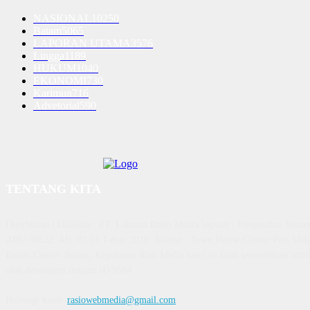
NASIONAL
10250
Batam
5065
LAPORAN UTAMA
3576
Lingga
1189
HUKUM
1040
EKONOMI
730
Karimun
716
Advetorial
590
TENTANG KITA
Diterbitkan | Dikelola : PT. Laksana Rasio Media Inovasi | Pengesahan K
AHU 59522. AH. 01.01 Tahun 2018. Alamat : Town House Cluster Puri Mela
Batam Centre, Batam, Kepulauan Riau Media rasio.co telah terverifikasi admin
oleh dewanpers dengan ID 9564
Hubungi kami:
rasiowebmedia@gmail.com