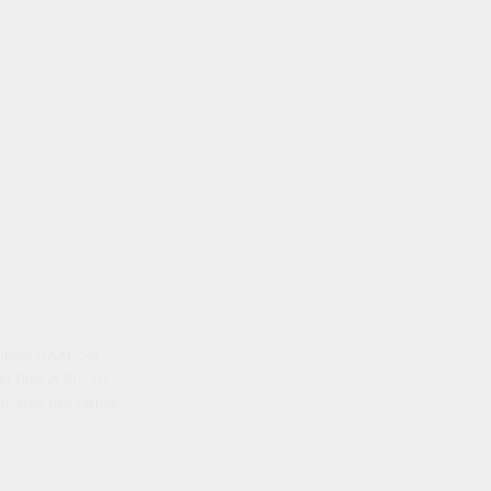
emenkum HAM, No
ti Blok A No. 2B,
istrasi dan faktual