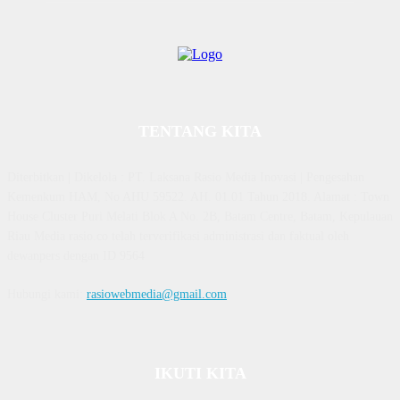
TENTANG KITA
Diterbitkan | Dikelola : PT. Laksana Rasio Media Inovasi | Pengesahan
Kemenkum HAM, No AHU 59522. AH. 01.01 Tahun 2018. Alamat : Town
House Cluster Puri Melati Blok A No. 2B, Batam Centre, Batam, Kepulauan
Riau Media rasio.co telah terverifikasi administrasi dan faktual oleh
dewanpers dengan ID 9564
Hubungi kami:
rasiowebmedia@gmail.com
IKUTI KITA