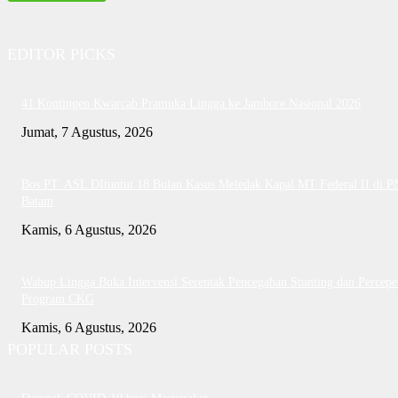
EDITOR PICKS
41 Kontingen Kwarcab Pramuka Lingga ke Jambore Nasional 2026
Jumat, 7 Agustus, 2026
Bos PT. ASL DItuntut 18 Bulan Kasus Meledak Kapal MT Federal II di P
Batam
Kamis, 6 Agustus, 2026
Wabup Lingga Buka Intervensi Serentak Pencegahan Stunting dan Percepe
Program CKG
Kamis, 6 Agustus, 2026
POPULAR POSTS