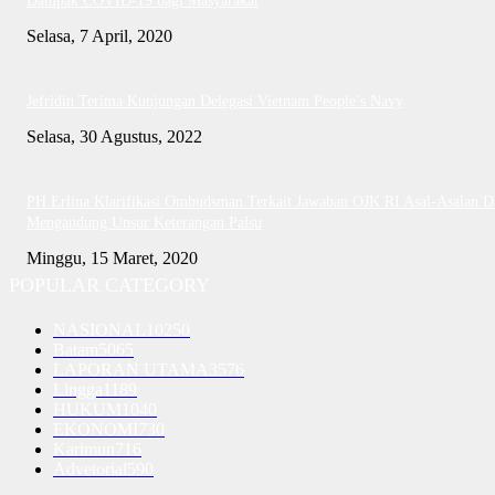
Dampak COVID-19 bagi Masyarakat
Selasa, 7 April, 2020
Jefridin Terima Kunjungan Delegasi Vietnam People’s Navy
Selasa, 30 Agustus, 2022
PH Erlina Klarifikasi Ombudsman Terkait Jawaban OJK RI Asal-Asalan D
Mengandung Unsur Keterangan Palsu
Minggu, 15 Maret, 2020
POPULAR CATEGORY
NASIONAL
10250
Batam
5065
LAPORAN UTAMA
3576
Lingga
1189
HUKUM
1040
EKONOMI
730
Karimun
716
Advetorial
590