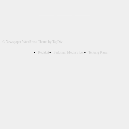
© Newspaper WordPress Theme by TagDiv
Redaksi
Pedoman Media Siber
Tentang Kami