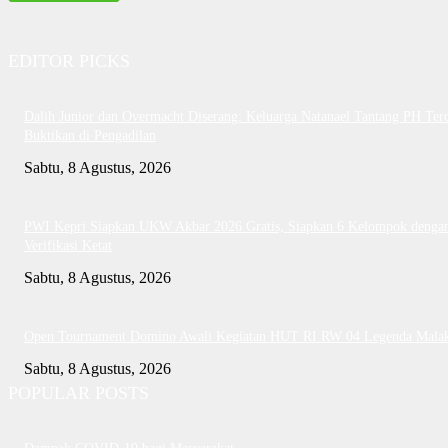
EDITOR PICKS
Dalih Junior dan Overmacht Diserang: Keluarga Natanael Tantang PH Te
Buktikan di Pengadilan
Sabtu, 8 Agustus, 2026
PWI Kepri Siapkan UKW Akbar 2026 Gratis, Siapkan 6 Kelompok denga
Verifikasi Ketat
Sabtu, 8 Agustus, 2026
Open Tournament Domino Awali Kegiatan HUT RI RW 04 Legenda Mala
Sabtu, 8 Agustus, 2026
POPULAR POSTS