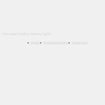
© Newspaper WordPress Theme by TagDiv
Redaksi
Pedoman Media Siber
Tentang Kami