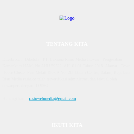
TENTANG KITA
Diterbitkan | Dikelola : PT. Laksana Rasio Media Inovasi | Pengesahan
Kemenkum HAM, No AHU 59522. AH. 01.01 Tahun 2018. Alamat : Town
House Cluster Puri Melati Blok A No. 2B, Batam Centre, Batam, Kepulauan
Riau Media rasio.co telah terverifikasi administrasi dan faktual oleh
dewanpers dengan ID 9564
Hubungi kami:
rasiowebmedia@gmail.com
IKUTI KITA