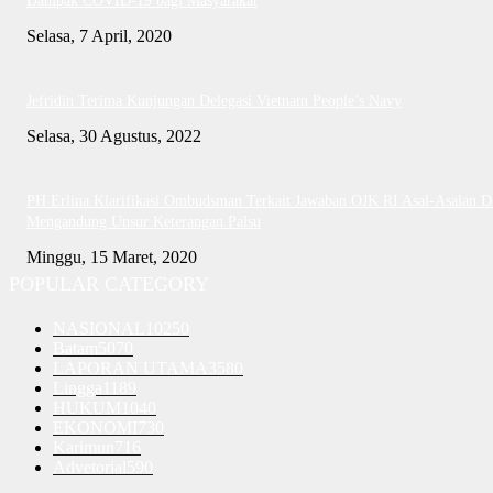
Dampak COVID-19 bagi Masyarakat
Selasa, 7 April, 2020
Jefridin Terima Kunjungan Delegasi Vietnam People’s Navy
Selasa, 30 Agustus, 2022
PH Erlina Klarifikasi Ombudsman Terkait Jawaban OJK RI Asal-Asalan D
Mengandung Unsur Keterangan Palsu
Minggu, 15 Maret, 2020
POPULAR CATEGORY
NASIONAL
10250
Batam
5070
LAPORAN UTAMA
3580
Lingga
1189
HUKUM
1040
EKONOMI
730
Karimun
716
Advetorial
590