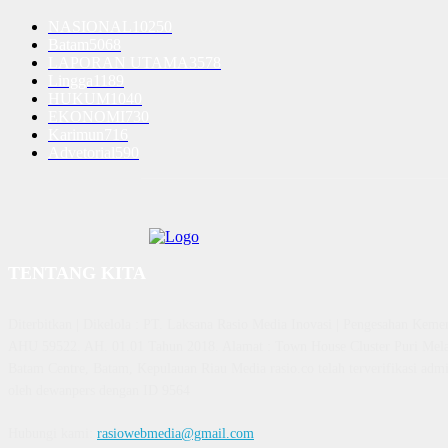
NASIONAL
10250
Batam
5068
LAPORAN UTAMA
3578
Lingga
1189
HUKUM
1040
EKONOMI
730
Karimun
716
Advetorial
590
TENTANG KITA
Diterbitkan | Dikelola : PT. Laksana Rasio Media Inovasi | Pengesahan K
AHU 59522. AH. 01.01 Tahun 2018. Alamat : Town House Cluster Puri Mela
Batam Centre, Batam, Kepulauan Riau Media rasio.co telah terverifikasi admin
oleh dewanpers dengan ID 9564
Hubungi kami:
rasiowebmedia@gmail.com