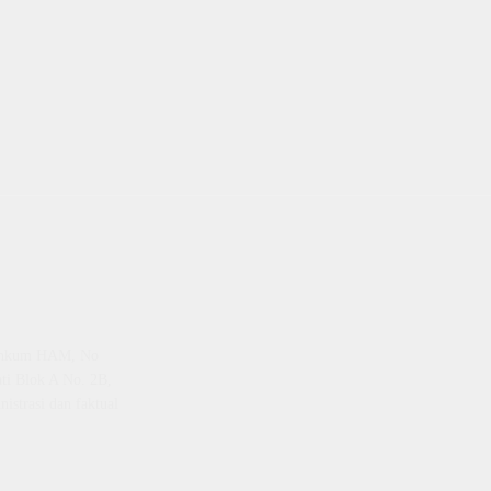
emenkum HAM, No
ti Blok A No. 2B,
istrasi dan faktual