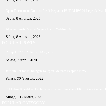
Open Tournament Domino Awali Kegiatan HUT RI RW 04 Legenda Mala
Sabtu, 8 Agustus, 2026
Alokasi Tanah Reguler Segera Hadir Melalui LMS
Sabtu, 8 Agustus, 2026
POPULAR POSTS
Dampak COVID-19 bagi Masyarakat
Selasa, 7 April, 2020
Jefridin Terima Kunjungan Delegasi Vietnam People’s Navy
Selasa, 30 Agustus, 2022
PH Erlina Klarifikasi Ombudsman Terkait Jawaban OJK RI Asal-Asalan 
Minggu, 15 Maret, 2020
POPULAR CATEGORY