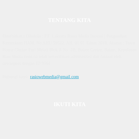
TENTANG KITA
Diterbitkan | Dikelola : PT. Laksana Rasio Media Inovasi | Pengesahan
Kemenkum HAM, No AHU 59522. AH. 01.01 Tahun 2018. Alamat : Town
House Cluster Puri Melati Blok A No. 2B, Batam Centre, Batam, Kepulauan
Riau Media rasio.co telah terverifikasi administrasi dan faktual oleh
dewanpers dengan ID 9564
Hubungi kami:
rasiowebmedia@gmail.com
IKUTI KITA