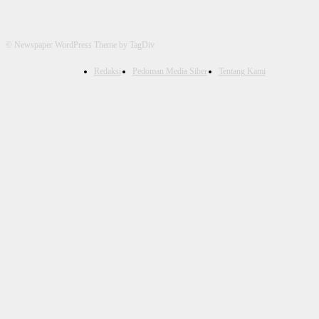
© Newspaper WordPress Theme by TagDiv
Redaksi
Pedoman Media Siber
Tentang Kami