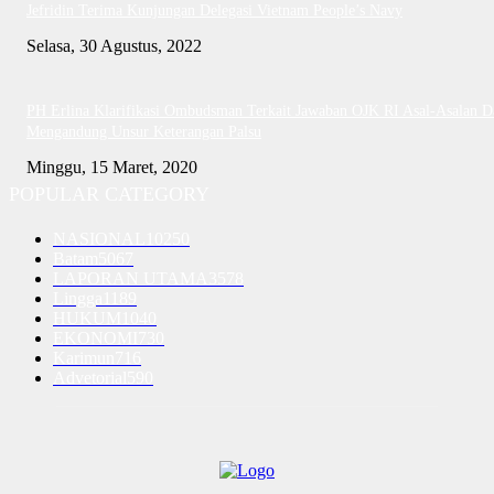
Jefridin Terima Kunjungan Delegasi Vietnam People’s Navy
Selasa, 30 Agustus, 2022
PH Erlina Klarifikasi Ombudsman Terkait Jawaban OJK RI Asal-Asalan D
Mengandung Unsur Keterangan Palsu
Minggu, 15 Maret, 2020
POPULAR CATEGORY
NASIONAL
10250
Batam
5067
LAPORAN UTAMA
3578
Lingga
1189
HUKUM
1040
EKONOMI
730
Karimun
716
Advetorial
590