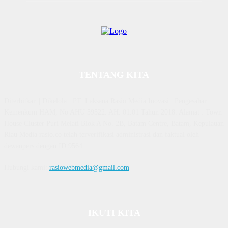
TENTANG KITA
Diterbitkan | Dikelola : PT. Laksana Rasio Media Inovasi | Pengesahan
Kemenkum HAM, No AHU 59522. AH. 01.01 Tahun 2018. Alamat : Town
House Cluster Puri Melati Blok A No. 2B, Batam Centre, Batam, Kepulauan
Riau Media rasio.co telah terverifikasi administrasi dan faktual oleh
dewanpers dengan ID 9564
Hubungi kami:
rasiowebmedia@gmail.com
IKUTI KITA