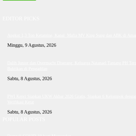
EDITOR PICKS
Angkut 1,3 Ton Ketamine, Kapal Mafia MV King Sung dan ABK di Ama
Minggu, 9 Agustus, 2026
Dalih Junior dan Overmacht Diserang: Keluarga Natanael Tantang PH Te
Buktikan di Pengadilan
Sabtu, 8 Agustus, 2026
PWI Kepri Siapkan UKW Akbar 2026 Gratis, Siapkan 6 Kelompok denga
Verifikasi Ketat
Sabtu, 8 Agustus, 2026
POPULAR POSTS