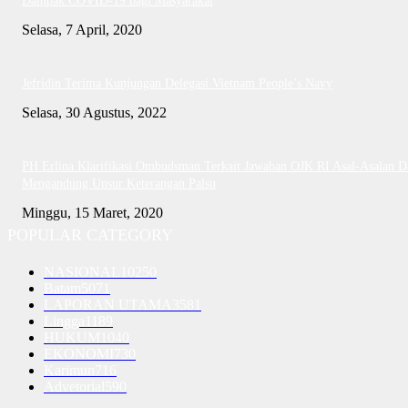
Dampak COVID-19 bagi Masyarakat
Selasa, 7 April, 2020
Jefridin Terima Kunjungan Delegasi Vietnam People’s Navy
Selasa, 30 Agustus, 2022
PH Erlina Klarifikasi Ombudsman Terkait Jawaban OJK RI Asal-Asalan D
Mengandung Unsur Keterangan Palsu
Minggu, 15 Maret, 2020
POPULAR CATEGORY
NASIONAL
10250
Batam
5071
LAPORAN UTAMA
3581
Lingga
1189
HUKUM
1040
EKONOMI
730
Karimun
716
Advetorial
590