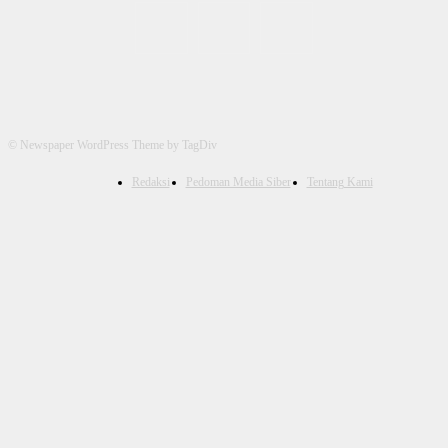
© Newspaper WordPress Theme by TagDiv
Redaksi
Pedoman Media Siber
Tentang Kami