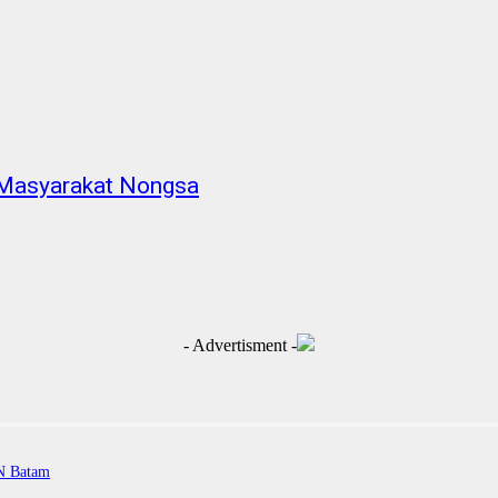
 Masyarakat Nongsa
- Advertisment -
PN Batam