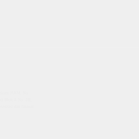
emenkum HAM, No
ti Blok A No. 2B,
istrasi dan faktual