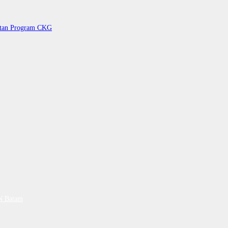
petan Program CKG
PN Batam