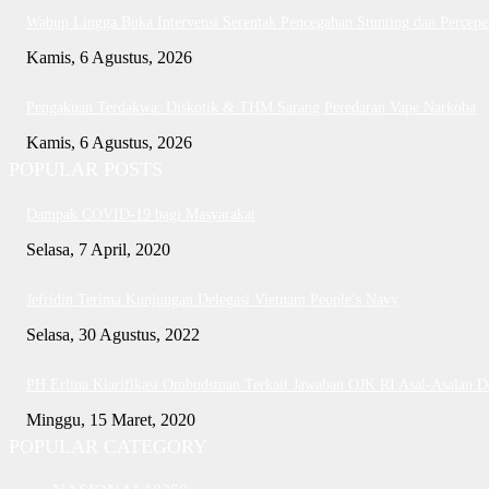
Wabup Lingga Buka Intervensi Serentak Pencegahan Stunting dan Perce
Kamis, 6 Agustus, 2026
Pengakuan Terdakwa: Diskotik & THM Sarang Peredaran Vape Narkoba
Kamis, 6 Agustus, 2026
POPULAR POSTS
Dampak COVID-19 bagi Masyarakat
Selasa, 7 April, 2020
Jefridin Terima Kunjungan Delegasi Vietnam People’s Navy
Selasa, 30 Agustus, 2022
PH Erlina Klarifikasi Ombudsman Terkait Jawaban OJK RI Asal-Asalan 
Minggu, 15 Maret, 2020
POPULAR CATEGORY