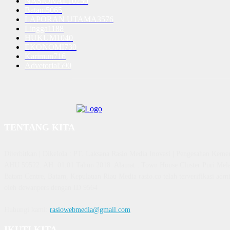
NASIONAL
10250
Batam
5065
LAPORAN UTAMA
3576
Lingga
1188
HUKUM
1040
EKONOMI
730
Karimun
716
Advetorial
590
TENTANG KITA
Diterbitkan | Dikelola : PT. Laksana Rasio Media Inovasi | Pengesahan K
AHU 59522. AH. 01.01 Tahun 2018. Alamat : Town House Cluster Puri Mela
Batam Centre, Batam, Kepulauan Riau Media rasio.co telah terverifikasi admin
oleh dewanpers dengan ID 9564
Hubungi kami:
rasiowebmedia@gmail.com
IKUTI KITA