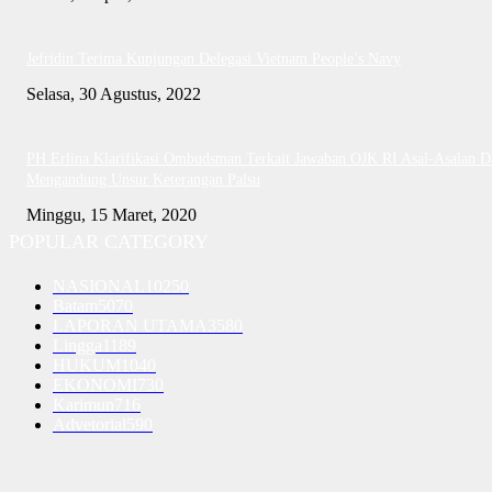
Jefridin Terima Kunjungan Delegasi Vietnam People’s Navy
Selasa, 30 Agustus, 2022
PH Erlina Klarifikasi Ombudsman Terkait Jawaban OJK RI Asal-Asalan D
Mengandung Unsur Keterangan Palsu
Minggu, 15 Maret, 2020
POPULAR CATEGORY
NASIONAL
10250
Batam
5070
LAPORAN UTAMA
3580
Lingga
1189
HUKUM
1040
EKONOMI
730
Karimun
716
Advetorial
590