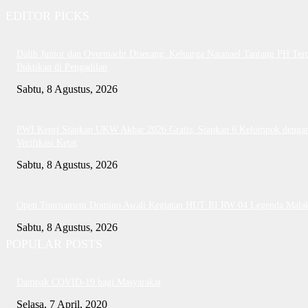
EDITOR PICKS
Dalih Junior dan Overmacht Diserang: Keluarga Natanael Tantang PH Te
Buktikan di Pengadilan
Sabtu, 8 Agustus, 2026
PWI Kepri Siapkan UKW Akbar 2026 Gratis, Siapkan 6 Kelompok denga
Verifikasi Ketat
Sabtu, 8 Agustus, 2026
Open Tournament Domino Awali Kegiatan HUT RI RW 04 Legenda Mala
Sabtu, 8 Agustus, 2026
POPULAR POSTS
Dampak COVID-19 bagi Masyarakat
Selasa, 7 April, 2020