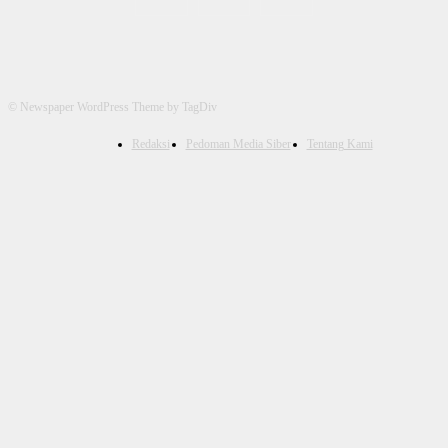
© Newspaper WordPress Theme by TagDiv
Redaksi
Pedoman Media Siber
Tentang Kami