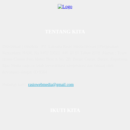
TENTANG KITA
Diterbitkan | Dikelola : PT. Laksana Rasio Media Inovasi | Pengesahan
Kemenkum HAM, No AHU 59522. AH. 01.01 Tahun 2018. Alamat : Town
House Cluster Puri Melati Blok A No. 2B, Batam Centre, Batam, Kepulauan
Riau Media rasio.co telah terverifikasi administrasi dan faktual oleh
dewanpers dengan ID 9564
Hubungi kami:
rasiowebmedia@gmail.com
IKUTI KITA