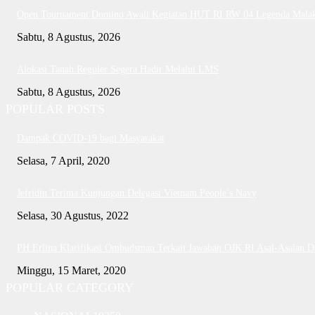
Open Tournament Domino Awali Kegiatan HUT RI RW 04 Legenda Mala
Sabtu, 8 Agustus, 2026
Alokasi Tanah Reguler Segera Hadir Melalui LMS
Sabtu, 8 Agustus, 2026
POPULAR POSTS
Dampak COVID-19 bagi Masyarakat
Selasa, 7 April, 2020
Jefridin Terima Kunjungan Delegasi Vietnam People’s Navy
Selasa, 30 Agustus, 2022
PH Erlina Klarifikasi Ombudsman Terkait Jawaban OJK RI Asal-Asalan 
Minggu, 15 Maret, 2020
POPULAR CATEGORY