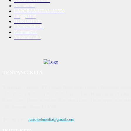
NASIONAL
10250
Batam
5068
LAPORAN UTAMA
3578
Lingga
1189
HUKUM
1040
EKONOMI
730
Karimun
716
Advetorial
590
TENTANG KITA
Diterbitkan | Dikelola : PT. Laksana Rasio Media Inovasi | Pengesahan K
AHU 59522. AH. 01.01 Tahun 2018. Alamat : Town House Cluster Puri Mela
Batam Centre, Batam, Kepulauan Riau Media rasio.co telah terverifikasi admin
oleh dewanpers dengan ID 9564
Hubungi kami:
rasiowebmedia@gmail.com
IKUTI KITA