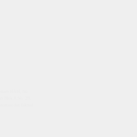
emenkum HAM, No
ti Blok A No. 2B,
istrasi dan faktual