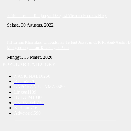
Jefridin Terima Kunjungan Delegasi Vietnam People’s Navy
Selasa, 30 Agustus, 2022
PH Erlina Klarifikasi Ombudsman Terkait Jawaban OJK RI Asal-Asalan D
Mengandung Unsur Keterangan Palsu
Minggu, 15 Maret, 2020
POPULAR CATEGORY
NASIONAL
10250
Batam
5070
LAPORAN UTAMA
3580
Lingga
1189
HUKUM
1040
EKONOMI
730
Karimun
716
Advetorial
590