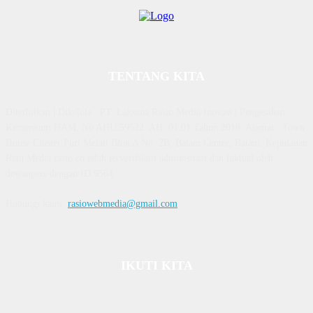
TENTANG KITA
Diterbitkan | Dikelola : PT. Laksana Rasio Media Inovasi | Pengesahan
Kemenkum HAM, No AHU 59522. AH. 01.01 Tahun 2018. Alamat : Town
House Cluster Puri Melati Blok A No. 2B, Batam Centre, Batam, Kepulauan
Riau Media rasio.co telah terverifikasi administrasi dan faktual oleh
dewanpers dengan ID 9564
Hubungi kami:
rasiowebmedia@gmail.com
IKUTI KITA