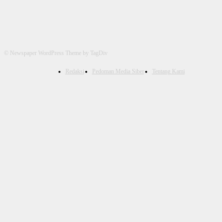
© Newspaper WordPress Theme by TagDiv
Redaksi
Pedoman Media Siber
Tentang Kami