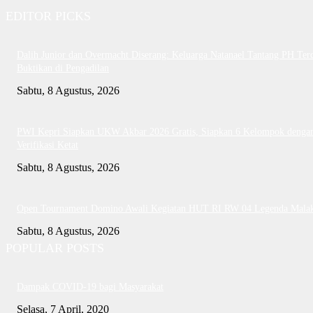
EDITOR PICKS
Dalih Junior dan Overmacht Diserang: Keluarga Natanael Tantang PH Te
Buktikan di Pengadilan
Sabtu, 8 Agustus, 2026
PWI Kepri Siapkan UKW Akbar 2026 Gratis, Siapkan 6 Kelompok denga
Verifikasi Ketat
Sabtu, 8 Agustus, 2026
Open Tournament Domino Awali Kegiatan HUT RI RW 04 Legenda Mala
Sabtu, 8 Agustus, 2026
POPULAR POSTS
Dampak COVID-19 bagi Masyarakat
Selasa, 7 April, 2020