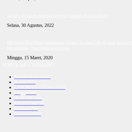
Jefridin Terima Kunjungan Delegasi Vietnam People’s Navy
Selasa, 30 Agustus, 2022
PH Erlina Klarifikasi Ombudsman Terkait Jawaban OJK RI Asal-Asalan D
Mengandung Unsur Keterangan Palsu
Minggu, 15 Maret, 2020
POPULAR CATEGORY
NASIONAL
10250
Batam
5070
LAPORAN UTAMA
3580
Lingga
1189
HUKUM
1040
EKONOMI
730
Karimun
716
Advetorial
590