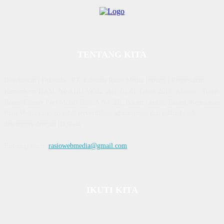
TENTANG KITA
Diterbitkan | Dikelola : PT. Laksana Rasio Media Inovasi | Pengesahan
Kemenkum HAM, No AHU 59522. AH. 01.01 Tahun 2018. Alamat : Town
House Cluster Puri Melati Blok A No. 2B, Batam Centre, Batam, Kepulauan
Riau Media rasio.co telah terverifikasi administrasi dan faktual oleh
dewanpers dengan ID 9564
Hubungi kami:
rasiowebmedia@gmail.com
IKUTI KITA