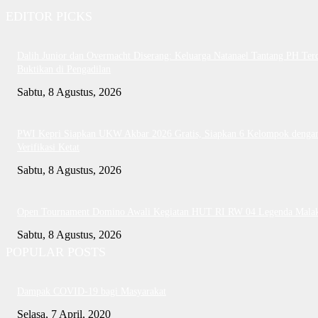
EDITOR PICKS
Dalih Junior dan Overmacht Diserang: Keluarga Natanael Tantang PH Te
Buktikan di Pengadilan
Sabtu, 8 Agustus, 2026
PWI Kepri Siapkan UKW Akbar 2026 Gratis, Siapkan 6 Kelompok denga
Verifikasi Ketat
Sabtu, 8 Agustus, 2026
Open Tournament Domino Awali Kegiatan HUT RI RW 04 Legenda Mala
Sabtu, 8 Agustus, 2026
POPULAR POSTS
Dampak COVID-19 bagi Masyarakat
Selasa, 7 April, 2020