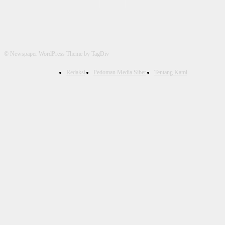
© Newspaper WordPress Theme by TagDiv
Redaksi
Pedoman Media Siber
Tentang Kami