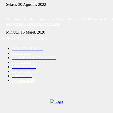
Selasa, 30 Agustus, 2022
PH Erlina Klarifikasi Ombudsman Terkait Jawaban OJK RI Asal-Asalan D
Mengandung Unsur Keterangan Palsu
Minggu, 15 Maret, 2020
POPULAR CATEGORY
NASIONAL
10250
Batam
5070
LAPORAN UTAMA
3580
Lingga
1189
HUKUM
1040
EKONOMI
730
Karimun
716
Advetorial
590