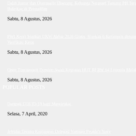
Dalih Junior dan Overmacht Diserang: Keluarga Natanael Tantang PH Te
Buktikan di Pengadilan
Sabtu, 8 Agustus, 2026
PWI Kepri Siapkan UKW Akbar 2026 Gratis, Siapkan 6 Kelompok denga
Verifikasi Ketat
Sabtu, 8 Agustus, 2026
Open Tournament Domino Awali Kegiatan HUT RI RW 04 Legenda Mala
Sabtu, 8 Agustus, 2026
POPULAR POSTS
Dampak COVID-19 bagi Masyarakat
Selasa, 7 April, 2020
Jefridin Terima Kunjungan Delegasi Vietnam People’s Navy