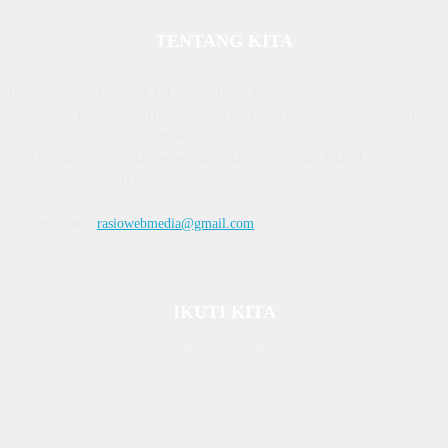
TENTANG KITA
Diterbitkan | Dikelola : PT. Laksana Rasio Media Inovasi | Pengesahan
Kemenkum HAM, No AHU 59522. AH. 01.01 Tahun 2018. Alamat : Town
House Cluster Puri Melati Blok A No. 2B, Batam Centre, Batam, Kepulauan
Riau Media rasio.co telah terverifikasi administrasi dan faktual oleh
dewanpers dengan ID 9564
Hubungi kami:
rasiowebmedia@gmail.com
IKUTI KITA