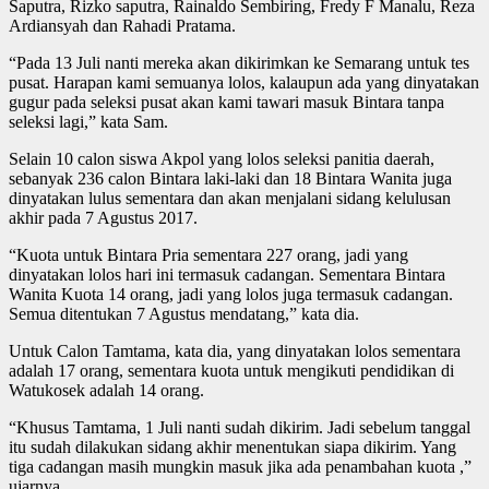
Saputra, Rizko saputra, Rainaldo Sembiring, Fredy F Manalu, Reza
Ardiansyah dan Rahadi Pratama.
“Pada 13 Juli nanti mereka akan dikirimkan ke Semarang untuk tes
pusat. Harapan kami semuanya lolos, kalaupun ada yang dinyatakan
gugur pada seleksi pusat akan kami tawari masuk Bintara tanpa
seleksi lagi,” kata Sam.
Selain 10 calon siswa Akpol yang lolos seleksi panitia daerah,
sebanyak 236 calon Bintara laki-laki dan 18 Bintara Wanita juga
dinyatakan lulus sementara dan akan menjalani sidang kelulusan
akhir pada 7 Agustus 2017.
“Kuota untuk Bintara Pria sementara 227 orang, jadi yang
dinyatakan lolos hari ini termasuk cadangan. Sementara Bintara
Wanita Kuota 14 orang, jadi yang lolos juga termasuk cadangan.
Semua ditentukan 7 Agustus mendatang,” kata dia.
Untuk Calon Tamtama, kata dia, yang dinyatakan lolos sementara
adalah 17 orang, sementara kuota untuk mengikuti pendidikan di
Watukosek adalah 14 orang.
“Khusus Tamtama, 1 Juli nanti sudah dikirim. Jadi sebelum tanggal
itu sudah dilakukan sidang akhir menentukan siapa dikirim. Yang
tiga cadangan masih mungkin masuk jika ada penambahan kuota ,”
ujarnya.