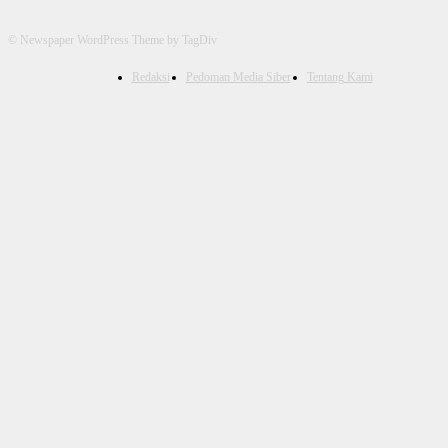
© Newspaper WordPress Theme by TagDiv
Redaksi
Pedoman Media Siber
Tentang Kami