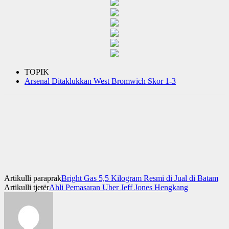
TOPIK
Arsenal Ditaklukkan West Bromwich Skor 1-3
Artikulli paraprak
Bright Gas 5,5 Kilogram Resmi di Jual di Batam
Artikulli tjetër
Ahli Pemasaran Uber Jeff Jones Hengkang