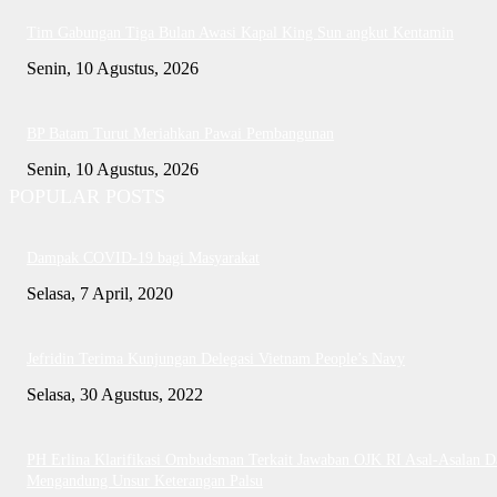
Tim Gabungan Tiga Bulan Awasi Kapal King Sun angkut Kentamin
Senin, 10 Agustus, 2026
BP Batam Turut Meriahkan Pawai Pembangunan
Senin, 10 Agustus, 2026
POPULAR POSTS
Dampak COVID-19 bagi Masyarakat
Selasa, 7 April, 2020
Jefridin Terima Kunjungan Delegasi Vietnam People’s Navy
Selasa, 30 Agustus, 2022
PH Erlina Klarifikasi Ombudsman Terkait Jawaban OJK RI Asal-Asalan D
Mengandung Unsur Keterangan Palsu