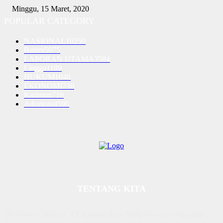
Minggu, 15 Maret, 2020
POPULAR CATEGORY
NASIONAL
10250
Batam
5075
LAPORAN UTAMA
3584
Lingga
1189
HUKUM
1040
EKONOMI
730
Karimun
716
Advetorial
590
TENTANG KITA
Diterbitkan | Dikelola : PT. Laksana Rasio Media Inovasi | Pengesahan