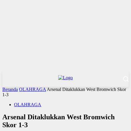
Beranda
OLAHRAGA
Arsenal Ditaklukkan West Bromwich Skor
1-3
OLAHRAGA
Arsenal Ditaklukkan West Bromwich
Skor 1-3