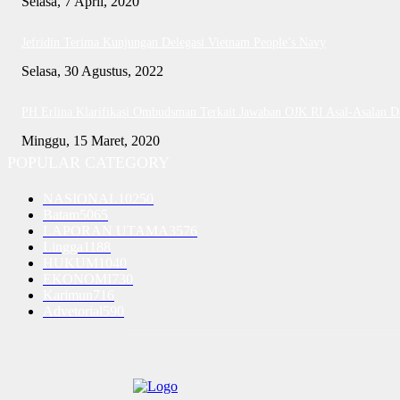
Selasa, 7 April, 2020
Jefridin Terima Kunjungan Delegasi Vietnam People’s Navy
Selasa, 30 Agustus, 2022
PH Erlina Klarifikasi Ombudsman Terkait Jawaban OJK RI Asal-Asalan 
Minggu, 15 Maret, 2020
POPULAR CATEGORY
NASIONAL
10250
Batam
5065
LAPORAN UTAMA
3576
Lingga
1188
HUKUM
1040
EKONOMI
730
Karimun
716
Advetorial
590