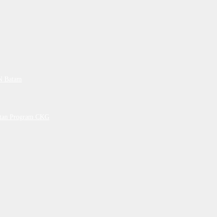
PN Batam
petan Program CKG