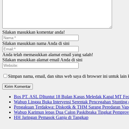
Silakan masukkan komentar anda!
Silakan masukkan nama Anda di sini
Anda telah memasukkan alamat email yang salah!
Silakan masukkan alamat email Anda di sini
Simpan nama, email, dan situs web saya di browser ini untuk lain 
Bos PT. ASL DItuntut 18 Bulan Kasus Meledak Kapal MT Fede
Wabup Lingga Buka Intervensi Serentak Pencegahan Stuntin
Pengakuan Terdakwa: Diskotik & THM Sarang Peredaran Vap
Wabup Karimun lepas Dua Calon Paskibraka Tingkat Pemprov
HH Jaringan Pemasok Ganja di Tangkap