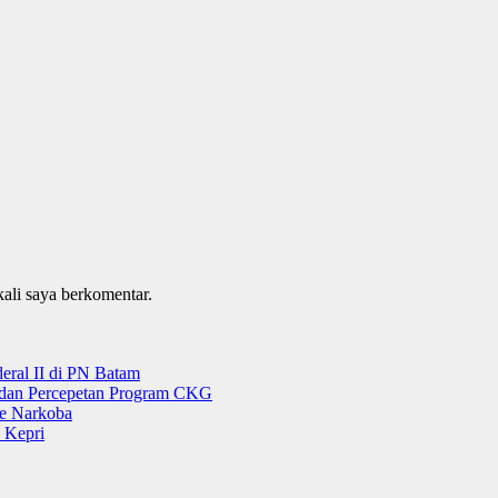
kali saya berkomentar.
ral II di PN Batam
g dan Percepetan Program CKG
e Narkoba
 Kepri