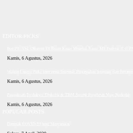
EDITOR PICKS
Bos PT. ASL DItuntut 18 Bulan Kasus Meledak Kapal MT Federal II di 
Kamis, 6 Agustus, 2026
Wabup Lingga Buka Intervensi Serentak Pencegahan Stunting dan Perce
Kamis, 6 Agustus, 2026
Pengakuan Terdakwa: Diskotik & THM Sarang Peredaran Vape Narkoba
Kamis, 6 Agustus, 2026
POPULAR POSTS
Dampak COVID-19 bagi Masyarakat