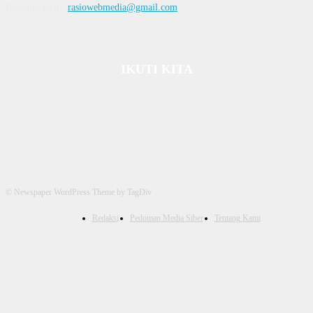
Hubungi kami:
rasiowebmedia@gmail.com
IKUTI KITA
© Newspaper WordPress Theme by TagDiv
Redaksi
Pedoman Media Siber
Tentang Kami