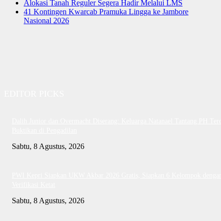
Alokasi Tanah Reguler Segera Hadir Melalui LMS
41 Kontingen Kwarcab Pramuka Lingga ke Jambore
Nasional 2026
EDITOR PICKS
Dalih Junior dan Overmacht Diserang: Keluarga Natanael Tantang PH Te
Buktikan di Pengadilan
Sabtu, 8 Agustus, 2026
PWI Kepri Siapkan UKW Akbar 2026 Gratis, Siapkan 6 Kelompok denga
Verifikasi Ketat
Sabtu, 8 Agustus, 2026