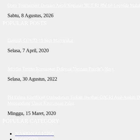
Open Tournament Domino Awali Kegiatan HUT RI RW 04 Legenda Mala
Sabtu, 8 Agustus, 2026
POPULAR POSTS
Dampak COVID-19 bagi Masyarakat
Selasa, 7 April, 2020
Jefridin Terima Kunjungan Delegasi Vietnam People’s Navy
Selasa, 30 Agustus, 2022
PH Erlina Klarifikasi Ombudsman Terkait Jawaban OJK RI Asal-Asalan D
Mengandung Unsur Keterangan Palsu
Minggu, 15 Maret, 2020
POPULAR CATEGORY
NASIONAL
10250
Batam
5070