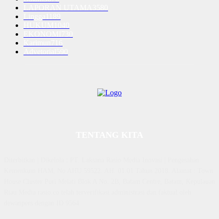
LAPORAN UTAMA
3580
Lingga
1189
HUKUM
1040
EKONOMI
730
Karimun
716
Advetorial
590
TENTANG KITA
Diterbitkan | Dikelola : PT. Laksana Rasio Media Inovasi | Pengesahan
Kemenkum HAM, No AHU 59522. AH. 01.01 Tahun 2018. Alamat : Town
House Cluster Puri Melati Blok A No. 2B, Batam Centre, Batam, Kepulauan
Riau Media rasio.co telah terverifikasi administrasi dan faktual oleh
dewanpers dengan ID 9564