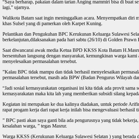
“Saya berharap, pakaian dalam tarian Anging mammiri bisa di buat s
lagi,” ujarnya.
Walikota Batam saat ingin meninggalkan acara. Menyempatkan diri me
khas Sulsel yang di pamerkan oleh Karpet Kuning.
Pelantikan dan Pengukuhan BPC Kerukunan Keluarga Sulawesi Sela
berkelanjutan,dilaksanakan pada hari sabtu (26/10) di Golden Praw
Saat diwancarai awak media Ketua BPD KKSS Kota Batam H.Masrur
bersentuhan langsung dengan masyarakat, kemungkinan warga kami ad
menyelesaikan permasalahan tersebut.
”Kalau BPC tidak mampu dan tidak berhasil menyelesaikan permasa
permasalahan tersebut, masih ada BPW (Badan Pengurus Wilayah dan
“Jadi sosial kemasyarakatan organisasi ini kita tidak ada provit sam
kemasyarakatan maka kita lah yang memberikan subsidi silang ke
Kegiatan ini merupakan ke dua kalinya diadakan, untuk periode Arifin
rapat progam kerja dari rapat kerja inilah bisa mengevaluasi berhasi
” BPC pasti akan saya ganti bila ada pengurusnya yang tidak bekerja
kesalahan warga, ” tegas Masrur.
Warga KKSS (Kerukunan Keluarga Sulawesi Selatan ) yang berada diko