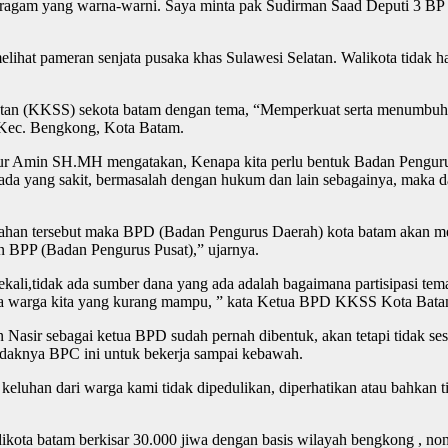
eragam yang warna-warni. Saya minta pak Sudirman Saad Deputi 3 BP B
lihat pameran senjata pusaka khas Sulawesi Selatan. Walikota tidak 
tan (KKSS) sekota batam dengan tema, “Memperkuat serta menumbuh
n Kec. Bengkong, Kota Batam.
 Amin SH.MH mengatakan, Kenapa kita perlu bentuk Badan Pengurus
a yang sakit, bermasalah dengan hukum dan lain sebagainya, maka dar
lahan tersebut maka BPD (Badan Pengurus Daerah) kota batam akan m
 BPP (Badan Pengurus Pusat),” ujarnya.
a sekali,tidak ada sumber dana yang ada adalah bagaimana partisipasi 
pada warga kita yang kurang mampu, ” kata Ketua BPD KKSS Kota B
 Nasir sebagai ketua BPD sudah pernah dibentuk, akan tetapi tidak ses
l tidaknya BPC ini untuk bekerja sampai kebawah.
, keluhan dari warga kami tidak dipedulikan, diperhatikan atau bahka
ta batam berkisar 30.000 jiwa dengan basis wilayah bengkong , nongs