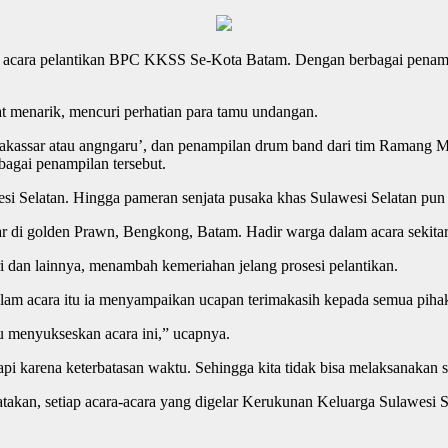
 acara pelantikan BPC KKSS Se-Kota Batam. Dengan berbagai penampi
at menarik, mencuri perhatian para tamu undangan.
 Makassar atau angngaru’, dan penampilan drum band dari tim Ramang M
agai penampilan tersebut.
esi Selatan. Hingga pameran senjata pusaka khas Sulawesi Selatan pun i
 di golden Prawn, Bengkong, Batam. Hadir warga dalam acara sekitar
dan lainnya, menambah kemeriahan jelang prosesi pelantikan.
am acara itu ia menyampaikan ucapan terimakasih kepada semua pihak 
 menyukseskan acara ini,” ucapnya.
 tapi karena keterbatasan waktu. Sehingga kita tidak bisa melaksanaka
kan, setiap acara-acara yang digelar Kerukunan Keluarga Sulawesi S