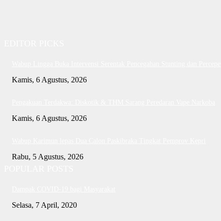
EDITOR PICKS
Wabup Lingga Buka Intervensi Serentak Pencegahan Stunting dan Perce
Kamis, 6 Agustus, 2026
Pengakuan Terdakwa: Diskotik & THM Sarang Peredaran Vape Narkoba
Kamis, 6 Agustus, 2026
Wabup Karimun lepas Dua Calon Paskibraka Tingkat Pemprov Kepri
Rabu, 5 Agustus, 2026
POPULAR POSTS
Dampak COVID-19 bagi Masyarakat
Selasa, 7 April, 2020