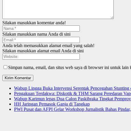
Silakan masukkan komentar anda!
Silakan masukkan nama Anda di sini
Anda telah memasukkan alamat email yang salah!
Silakan masukkan alamat email Anda di sini
Simpan nama, email, dan situs web saya di browser ini untuk lain 
Wabup Lingga Buka Intervensi Serentak Pencegahan Stuntin
Pengakuan Terdakwa: Diskotik & THM Sarang Peredaran Vap
Wabup Karimun lepas Dua Calon Paskibraka Tingkat Pemprov
HH Jaringan Pemasok Ganja di Tangkap
PWI Pusat dan AFPI Gelar Workshop Jurnalistik Bahas Pindar,