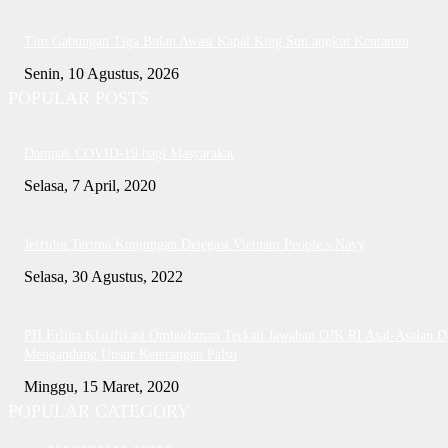
Tim Gabungan Tiga Bulan Awasi Kapal King Sun angkut Kentamin
Senin, 10 Agustus, 2026
POPULAR POSTS
Dampak COVID-19 bagi Masyarakat
Selasa, 7 April, 2020
Jefridin Terima Kunjungan Delegasi Vietnam People’s Navy
Selasa, 30 Agustus, 2022
PH Erlina Klarifikasi Ombudsman Terkait Jawaban OJK RI Asal-Asalan D
Mengandung Unsur Keterangan Palsu
Minggu, 15 Maret, 2020
POPULAR CATEGORY