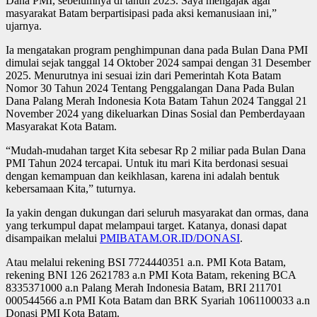
Dana PMI, sebelumnya di tahun 2023. Saya mengajak agar
masyarakat Batam berpartisipasi pada aksi kemanusiaan ini,”
ujarnya.
Ia mengatakan program penghimpunan dana pada Bulan Dana PMI
dimulai sejak tanggal 14 Oktober 2024 sampai dengan 31 Desember
2025. Menurutnya ini sesuai izin dari Pemerintah Kota Batam
Nomor 30 Tahun 2024 Tentang Penggalangan Dana Pada Bulan
Dana Palang Merah Indonesia Kota Batam Tahun 2024 Tanggal 21
November 2024 yang dikeluarkan Dinas Sosial dan Pemberdayaan
Masyarakat Kota Batam.
“Mudah-mudahan target Kita sebesar Rp 2 miliar pada Bulan Dana
PMI Tahun 2024 tercapai. Untuk itu mari Kita berdonasi sesuai
dengan kemampuan dan keikhlasan, karena ini adalah bentuk
kebersamaan Kita,” tuturnya.
Ia yakin dengan dukungan dari seluruh masyarakat dan ormas, dana
yang terkumpul dapat melampaui target. Katanya, donasi dapat
disampaikan melalui
PMIBATAM.OR.ID/DONASI
.
Atau melalui rekening BSI 7724440351 a.n. PMI Kota Batam,
rekening BNI 126 2621783 a.n PMI Kota Batam, rekening BCA
8335371000 a.n Palang Merah Indonesia Batam, BRI 211701
000544566 a.n PMI Kota Batam dan BRK Syariah 1061100033 a.n
Donasi PMI Kota Batam.