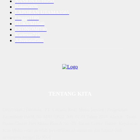
NASIONAL
10250
Batam
5076
LAPORAN UTAMA
3585
Lingga
1189
HUKUM
1040
EKONOMI
730
Karimun
716
Advetorial
590
TENTANG KITA
Diterbitkan | Dikelola : PT. Laksana Rasio Media Inovasi | Pengesahan
Kemenkum HAM, No AHU 59522. AH. 01.01 Tahun 2018. Alamat : Town
House Cluster Puri Melati Blok A No. 2B, Batam Centre, Batam, Kepulauan
Riau Media rasio.co telah terverifikasi administrasi dan faktual oleh
dewanpers dengan ID 9564