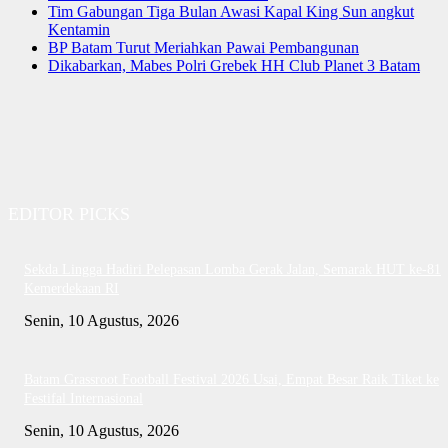
Tim Gabungan Tiga Bulan Awasi Kapal King Sun angkut
Kentamin
BP Batam Turut Meriahkan Pawai Pembangunan
Dikabarkan, Mabes Polri Grebek HH Club Planet 3 Batam
EDITOR PICKS
Sekda Lingga Hadiri Pelepasan Lomba Gerak Jalan, Semarak HUT ke-81
Kemerdekaan RI
Senin, 10 Agustus, 2026
Batam Grassroot Football Festival 2026 Usai, Empat Besar Raik Tiket ke
Festifal Internasional
Senin, 10 Agustus, 2026