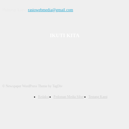
Hubungi kami:
rasiowebmedia@gmail.com
IKUTI KITA
© Newspaper WordPress Theme by TagDiv
Redaksi
Pedoman Media Siber
Tentang Kami