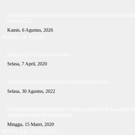
Wabup Lingga Buka Intervensi Serentak Pencegahan Stunting dan Percepe
Program CKG
Kamis, 6 Agustus, 2026
POPULAR POSTS
Dampak COVID-19 bagi Masyarakat
Selasa, 7 April, 2020
Jefridin Terima Kunjungan Delegasi Vietnam People’s Navy
Selasa, 30 Agustus, 2022
PH Erlina Klarifikasi Ombudsman Terkait Jawaban OJK RI Asal-Asalan D
Mengandung Unsur Keterangan Palsu
Minggu, 15 Maret, 2020
POPULAR CATEGORY