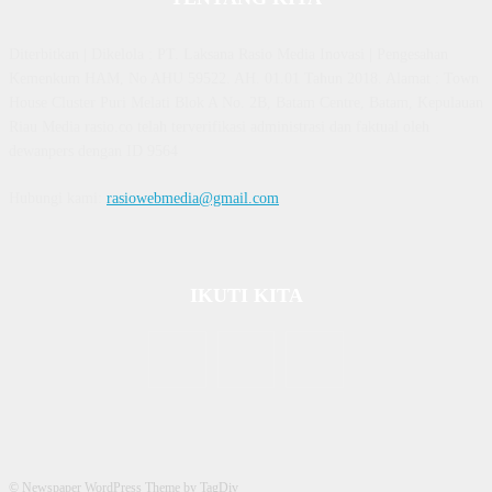
Diterbitkan | Dikelola : PT. Laksana Rasio Media Inovasi | Pengesahan
Kemenkum HAM, No AHU 59522. AH. 01.01 Tahun 2018. Alamat : Town
House Cluster Puri Melati Blok A No. 2B, Batam Centre, Batam, Kepulauan
Riau Media rasio.co telah terverifikasi administrasi dan faktual oleh
dewanpers dengan ID 9564
Hubungi kami:
rasiowebmedia@gmail.com
IKUTI KITA
© Newspaper WordPress Theme by TagDiv