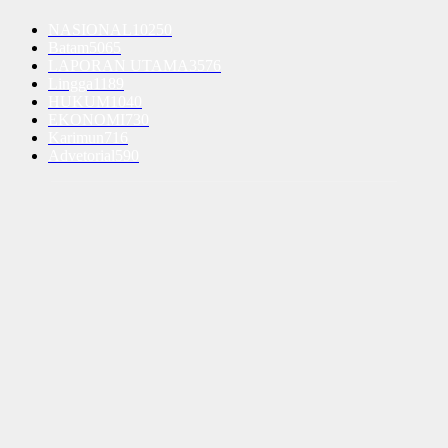
NASIONAL
10250
Batam
5065
LAPORAN UTAMA
3576
Lingga
1189
HUKUM
1040
EKONOMI
730
Karimun
716
Advetorial
590