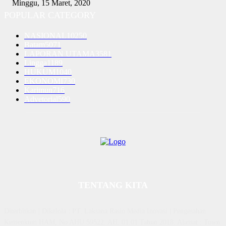
Minggu, 15 Maret, 2020
POPULAR CATEGORY
NASIONAL
10250
Batam
5071
LAPORAN UTAMA
3581
Lingga
1189
HUKUM
1040
EKONOMI
730
Karimun
716
Advetorial
590
TENTANG KITA
Diterbitkan | Dikelola : PT. Laksana Rasio Media Inovasi | Pengesahan
Kemenkum HAM, No AHU 59522. AH. 01.01 Tahun 2018. Alamat : Town