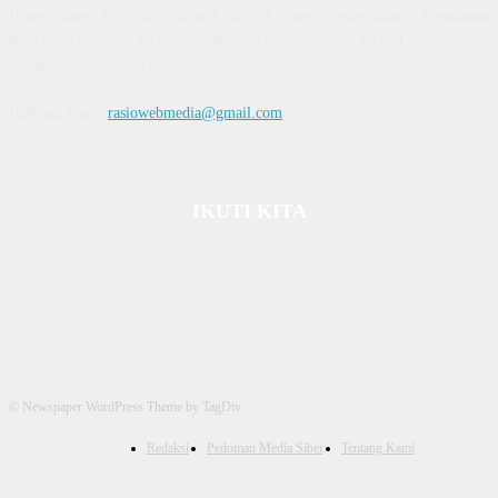
House Cluster Puri Melati Blok A No. 2B, Batam Centre, Batam, Kepulauan
Riau Media rasio.co telah terverifikasi administrasi dan faktual oleh
dewanpers dengan ID 9564
Hubungi kami:
rasiowebmedia@gmail.com
IKUTI KITA
© Newspaper WordPress Theme by TagDiv
Redaksi
Pedoman Media Siber
Tentang Kami