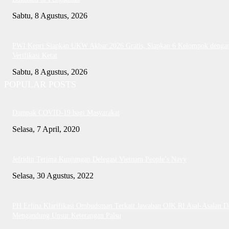
Sabtu, 8 Agustus, 2026
PWI Kepri Siapkan UKW Akbar 2026 Gratis, Siapkan 6 Kelompok denga
Verifikasi Ketat
Sabtu, 8 Agustus, 2026
POPULAR POSTS
Dampak COVID-19 bagi Masyarakat
Selasa, 7 April, 2020
Jefridin Terima Kunjungan Delegasi Vietnam People’s Navy
Selasa, 30 Agustus, 2022
PH Erlina Klarifikasi Ombudsman Terkait Jawaban OJK RI Asal-Asalan D
Mengandung Unsur Keterangan Palsu