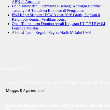
ABK di Amankan
Dalih Junior dan Overmacht Diserang: Keluarga Natanael
Tantang PH Terdakwa Buktikan di Pengadilan
PWI Kepri Siapkan UKW Akbar 2026 Gratis, Siapkan 6
Kelompok dengan Verifikasi Ketat
Open Tournament Domino Awali Kegiatan HUT RI RW 04
Legenda Malaka
Alokasi Tanah Reguler Segera Hadir Melalui LMS
EDITOR PICKS
Angkut 1,3 Ton Ketamine, Kapal Mafia MV King Sung dan ABK di Ama
Minggu, 9 Agustus, 2026
Dalih Junior dan Overmacht Diserang: Keluarga Natanael Tantang PH Te
Buktikan di Pengadilan