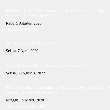
PWI Pusat dan AFPI Gelar Workshop Jurnalistik Bahas Pindar, Inklusi
Keuangan, dan Perlindungan Publik
Rabu, 5 Agustus, 2026
POPULAR POSTS
Dampak COVID-19 bagi Masyarakat
Selasa, 7 April, 2020
Jefridin Terima Kunjungan Delegasi Vietnam People’s Navy
Selasa, 30 Agustus, 2022
PH Erlina Klarifikasi Ombudsman Terkait Jawaban OJK RI Asal-Asalan D
Mengandung Unsur Keterangan Palsu
Minggu, 15 Maret, 2020
POPULAR CATEGORY