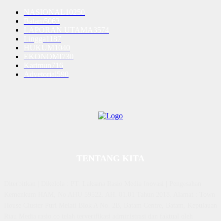
NASIONAL
10250
Batam
5063
LAPORAN UTAMA
3574
Lingga
1187
HUKUM
1040
EKONOMI
730
Karimun
716
Advetorial
590
TENTANG KITA
Diterbitkan | Dikelola : PT. Laksana Rasio Media Inovasi | Pengesahan
Kemenkum HAM, No AHU 59522. AH. 01.01 Tahun 2018. Alamat : Town
House Cluster Puri Melati Blok A No. 2B, Batam Centre, Batam, Kepulauan
Riau Media rasio.co telah terverifikasi administrasi dan faktual oleh