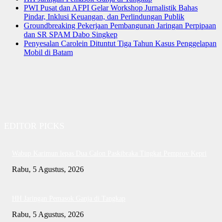
PWI Pusat dan AFPI Gelar Workshop Jurnalistik Bahas
Pindar, Inklusi Keuangan, dan Perlindungan Publik
Groundbreaking Pekerjaan Pembangunan Jaringan Perpipaan
dan SR SPAM Dabo Singkep
Penyesalan Carolein Dituntut Tiga Tahun Kasus Penggelapan
Mobil di Batam
EDITOR PICKS
Wabup Karimun lepas Dua Calon Paskibraka Tingkat Pemprov Kepri
Rabu, 5 Agustus, 2026
HH Jaringan Pemasok Ganja di Tangkap
Rabu, 5 Agustus, 2026