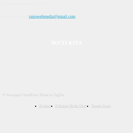
dewanpers dengan ID 9564
Hubungi kami:
rasiowebmedia@gmail.com
IKUTI KITA
© Newspaper WordPress Theme by TagDiv
Redaksi
Pedoman Media Siber
Tentang Kami