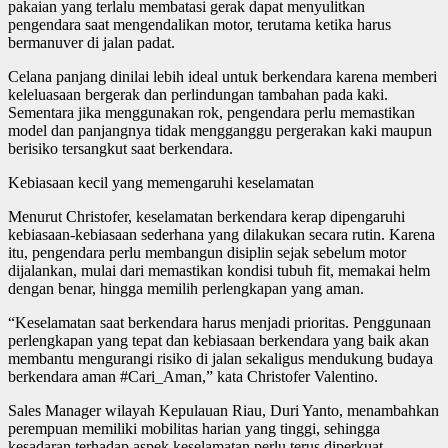
pakaian yang terlalu membatasi gerak dapat menyulitkan
pengendara saat mengendalikan motor, terutama ketika harus
bermanuver di jalan padat.
Celana panjang dinilai lebih ideal untuk berkendara karena memberi
keleluasaan bergerak dan perlindungan tambahan pada kaki.
Sementara jika menggunakan rok, pengendara perlu memastikan
model dan panjangnya tidak mengganggu pergerakan kaki maupun
berisiko tersangkut saat berkendara.
Kebiasaan kecil yang memengaruhi keselamatan
Menurut Christofer, keselamatan berkendara kerap dipengaruhi
kebiasaan-kebiasaan sederhana yang dilakukan secara rutin. Karena
itu, pengendara perlu membangun disiplin sejak sebelum motor
dijalankan, mulai dari memastikan kondisi tubuh fit, memakai helm
dengan benar, hingga memilih perlengkapan yang aman.
“Keselamatan saat berkendara harus menjadi prioritas. Penggunaan
perlengkapan yang tepat dan kebiasaan berkendara yang baik akan
membantu mengurangi risiko di jalan sekaligus mendukung budaya
berkendara aman #Cari_Aman,” kata Christofer Valentino.
Sales Manager wilayah Kepulauan Riau, Duri Yanto, menambahkan
perempuan memiliki mobilitas harian yang tinggi, sehingga
kesadaran terhadap aspek keselamatan perlu terus diperkuat.