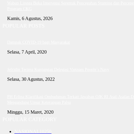
Wabup Lingga Buka Intervensi Serentak Pencegahan Stunting dan Percepe
Program CKG
Kamis, 6 Agustus, 2026
POPULAR POSTS
Dampak COVID-19 bagi Masyarakat
Selasa, 7 April, 2020
Jefridin Terima Kunjungan Delegasi Vietnam People’s Navy
Selasa, 30 Agustus, 2022
PH Erlina Klarifikasi Ombudsman Terkait Jawaban OJK RI Asal-Asalan D
Mengandung Unsur Keterangan Palsu
Minggu, 15 Maret, 2020
POPULAR CATEGORY
NASIONAL
10250