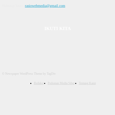
Hubungi kami:
rasiowebmedia@gmail.com
IKUTI KITA
© Newspaper WordPress Theme by TagDiv
Redaksi
Pedoman Media Siber
Tentang Kami