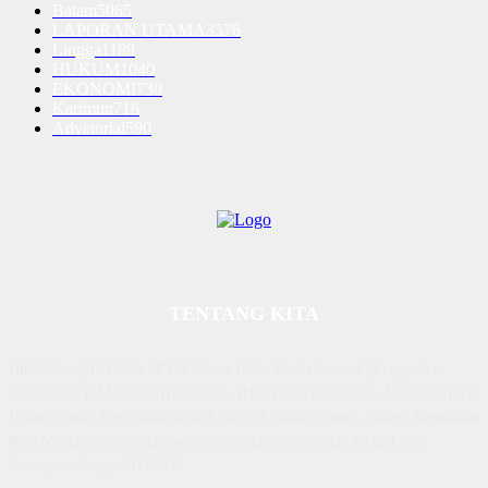
Batam
5065
LAPORAN UTAMA
3576
Lingga
1189
HUKUM
1040
EKONOMI
730
Karimun
716
Advetorial
590
TENTANG KITA
Diterbitkan | Dikelola : PT. Laksana Rasio Media Inovasi | Pengesahan
Kemenkum HAM, No AHU 59522. AH. 01.01 Tahun 2018. Alamat : Town
House Cluster Puri Melati Blok A No. 2B, Batam Centre, Batam, Kepulauan
Riau Media rasio.co telah terverifikasi administrasi dan faktual oleh
dewanpers dengan ID 9564