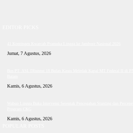
EDITOR PICKS
41 Kontingen Kwarcab Pramuka Lingga ke Jambore Nasional 2026
Jumat, 7 Agustus, 2026
Bos PT. ASL DItuntut 18 Bulan Kasus Meledak Kapal MT Federal II di P
Batam
Kamis, 6 Agustus, 2026
Wabup Lingga Buka Intervensi Serentak Pencegahan Stunting dan Percepe
Program CKG
Kamis, 6 Agustus, 2026
POPULAR POSTS