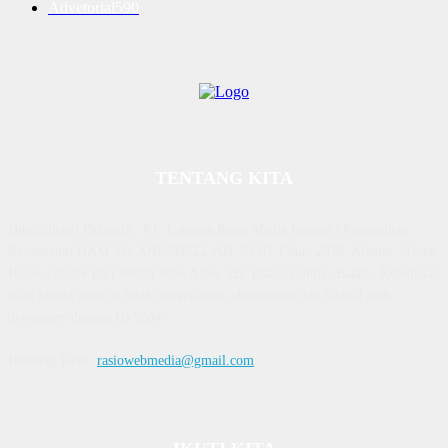
Advetorial
590
TENTANG KITA
Diterbitkan | Dikelola : PT. Laksana Rasio Media Inovasi | Pengesahan
Kemenkum HAM, No AHU 59522. AH. 01.01 Tahun 2018. Alamat : Town
House Cluster Puri Melati Blok A No. 2B, Batam Centre, Batam, Kepulauan
Riau Media rasio.co telah terverifikasi administrasi dan faktual oleh
dewanpers dengan ID 9564
Hubungi kami:
rasiowebmedia@gmail.com