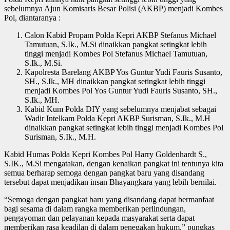
sebelumnya Ajun Komisaris Besar Polisi (AKBP) menjadi Kombes
Pol, diantaranya :
Calon Kabid Propam Polda Kepri AKBP Stefanus Michael
Tamutuan, S.Ik., M.Si dinaikkan pangkat setingkat lebih
tinggi menjadi Kombes Pol Stefanus Michael Tamutuan,
S.Ik., M.Si.
Kapolresta Barelang AKBP Yos Guntur Yudi Fauris Susanto,
SH., S.Ik., MH dinaikkan pangkat setingkat lebih tinggi
menjadi Kombes Pol Yos Guntur Yudi Fauris Susanto, SH.,
S.Ik., MH.
Kabid Kum Polda DIY yang sebelumnya menjabat sebagai
Wadir Intelkam Polda Kepri AKBP Surisman, S.Ik., M.H
dinaikkan pangkat setingkat lebih tinggi menjadi Kombes Pol
Surisman, S.Ik., M.H.
Kabid Humas Polda Kepri Kombes Pol Harry Goldenhardt S.,
S.IK., M.Si mengatakan, dengan kenaikan pangkat ini tentunya kita
semua berharap semoga dengan pangkat baru yang disandang
tersebut dapat menjadikan insan Bhayangkara yang lebih bernilai.
“Semoga dengan pangkat baru yang disandang dapat bermanfaat
bagi sesama di dalam rangka memberikan perlindungan,
pengayoman dan pelayanan kepada masyarakat serta dapat
memberikan rasa keadilan di dalam penegakan hukum,” pungkas