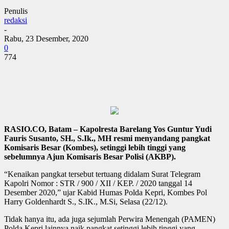
Penulis
redaksi
-
Rabu, 23 Desember, 2020
0
774
RASIO.CO, Batam – Kapolresta Barelang Yos Guntur Yudi
Fauris Susanto, SH., S.Ik., MH resmi menyandang pangkat
Komisaris Besar (Kombes), setinggi lebih tinggi yang
sebelumnya Ajun Komisaris Besar Polisi (AKBP).
“Kenaikan pangkat tersebut tertuang didalam Surat Telegram
Kapolri Nomor : STR / 900 / XII / KEP. / 2020 tanggal 14
Desember 2020,” ujar Kabid Humas Polda Kepri, Kombes Pol
Harry Goldenhardt S., S.IK., M.Si, Selasa (22/12).
Tidak hanya itu, ada juga sejumlah Perwira Menengah (PAMEN)
Polda Kepri lainnya naik pangkat setinggi lebih tinggi yang