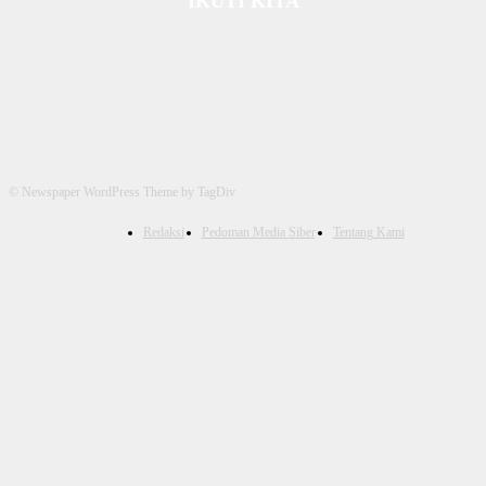
IKUTI KITA
© Newspaper WordPress Theme by TagDiv
Redaksi
Pedoman Media Siber
Tentang Kami