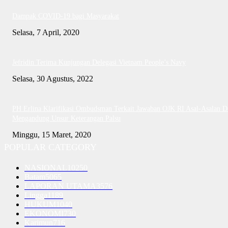
Dampak COVID-19 bagi Masyarakat
Selasa, 7 April, 2020
Jefridin Terima Kunjungan Delegasi Vietnam People’s Navy
Selasa, 30 Agustus, 2022
PH Erlina Klarifikasi Ombudsman Terkait Jawaban OJK RI Asal-Asalan D
Mengandung Unsur Keterangan Palsu
Minggu, 15 Maret, 2020
POPULAR CATEGORY
NASIONAL
10250
Batam
5065
LAPORAN UTAMA
3576
Lingga
1189
HUKUM
1040
EKONOMI
730
Karimun
716