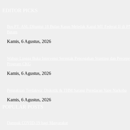
EDITOR PICKS
Bos PT. ASL DItuntut 18 Bulan Kasus Meledak Kapal MT Federal II di P
Batam
Kamis, 6 Agustus, 2026
Wabup Lingga Buka Intervensi Serentak Pencegahan Stunting dan Percepe
Program CKG
Kamis, 6 Agustus, 2026
Pengakuan Terdakwa: Diskotik & THM Sarang Peredaran Vape Narkoba
Kamis, 6 Agustus, 2026
POPULAR POSTS
Dampak COVID-19 bagi Masyarakat