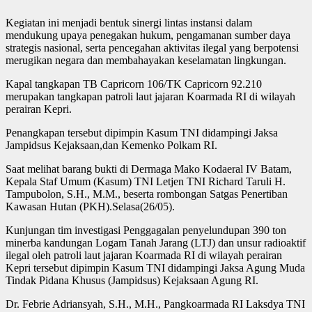
Kegiatan ini menjadi bentuk sinergi lintas instansi dalam
mendukung upaya penegakan hukum, pengamanan sumber daya
strategis nasional, serta pencegahan aktivitas ilegal yang berpotensi
merugikan negara dan membahayakan keselamatan lingkungan.
Kapal tangkapan TB Capricorn 106/TK Capricorn 92.210
merupakan tangkapan patroli laut jajaran Koarmada RI di wilayah
perairan Kepri.
Penangkapan tersebut dipimpin Kasum TNI didampingi Jaksa
Jampidsus Kejaksaan,dan Kemenko Polkam RI.
Saat melihat barang bukti di Dermaga Mako Kodaeral IV Batam,
Kepala Staf Umum (Kasum) TNI Letjen TNI Richard Taruli H.
Tampubolon, S.H., M.M., beserta rombongan Satgas Penertiban
Kawasan Hutan (PKH).Selasa(26/05).
Kunjungan tim investigasi Penggagalan penyelundupan 390 ton
minerba kandungan Logam Tanah Jarang (LTJ) dan unsur radioaktif
ilegal oleh patroli laut jajaran Koarmada RI di wilayah perairan
Kepri tersebut dipimpin Kasum TNI didampingi Jaksa Agung Muda
Tindak Pidana Khusus (Jampidsus) Kejaksaan Agung RI.
Dr. Febrie Adriansyah, S.H., M.H., Pangkoarmada RI Laksdya TNI