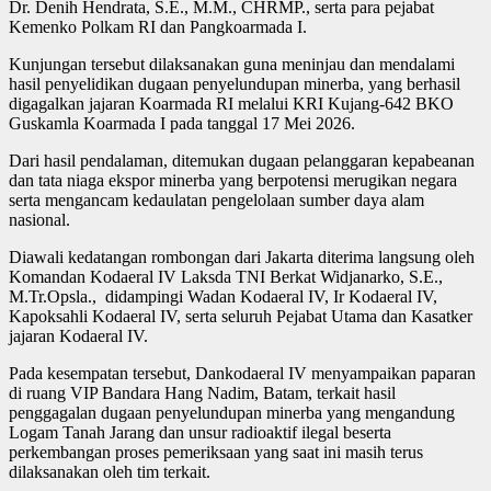
Dr. Denih Hendrata, S.E., M.M., CHRMP., serta para pejabat
Kemenko Polkam RI dan Pangkoarmada I.
Kunjungan tersebut dilaksanakan guna meninjau dan mendalami
hasil penyelidikan dugaan penyelundupan minerba, yang berhasil
digagalkan jajaran Koarmada RI melalui KRI Kujang-642 BKO
Guskamla Koarmada I pada tanggal 17 Mei 2026.
Dari hasil pendalaman, ditemukan dugaan pelanggaran kepabeanan
dan tata niaga ekspor minerba yang berpotensi merugikan negara
serta mengancam kedaulatan pengelolaan sumber daya alam
nasional.
Diawali kedatangan rombongan dari Jakarta diterima langsung oleh
Komandan Kodaeral IV Laksda TNI Berkat Widjanarko, S.E.,
M.Tr.Opsla., didampingi Wadan Kodaeral IV, Ir Kodaeral IV,
Kapoksahli Kodaeral IV, serta seluruh Pejabat Utama dan Kasatker
jajaran Kodaeral IV.
Pada kesempatan tersebut, Dankodaeral IV menyampaikan paparan
di ruang VIP Bandara Hang Nadim, Batam, terkait hasil
penggagalan dugaan penyelundupan minerba yang mengandung
Logam Tanah Jarang dan unsur radioaktif ilegal beserta
perkembangan proses pemeriksaan yang saat ini masih terus
dilaksanakan oleh tim terkait.