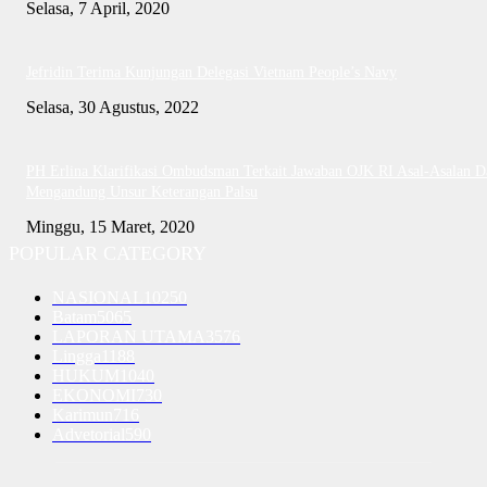
Selasa, 7 April, 2020
Jefridin Terima Kunjungan Delegasi Vietnam People’s Navy
Selasa, 30 Agustus, 2022
PH Erlina Klarifikasi Ombudsman Terkait Jawaban OJK RI Asal-Asalan D
Mengandung Unsur Keterangan Palsu
Minggu, 15 Maret, 2020
POPULAR CATEGORY
NASIONAL
10250
Batam
5065
LAPORAN UTAMA
3576
Lingga
1188
HUKUM
1040
EKONOMI
730
Karimun
716
Advetorial
590