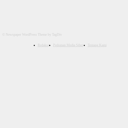
© Newspaper WordPress Theme by TagDiv
Redaksi
Pedoman Media Siber
Tentang Kami