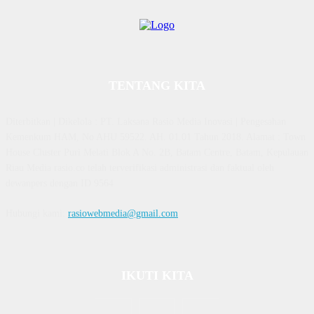
TENTANG KITA
Diterbitkan | Dikelola : PT. Laksana Rasio Media Inovasi | Pengesahan
Kemenkum HAM, No AHU 59522. AH. 01.01 Tahun 2018. Alamat : Town
House Cluster Puri Melati Blok A No. 2B, Batam Centre, Batam, Kepulauan
Riau Media rasio.co telah terverifikasi administrasi dan faktual oleh
dewanpers dengan ID 9564
Hubungi kami:
rasiowebmedia@gmail.com
IKUTI KITA