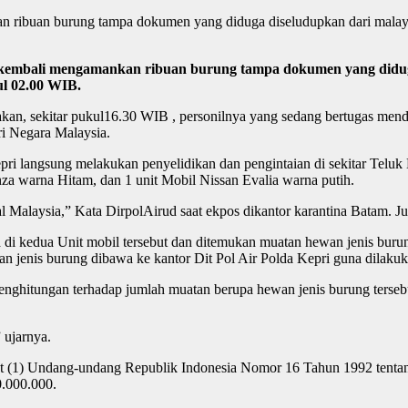
n ribuan burung tampa dokumen yang diduga diseludupkan dari malaysi
kembali mengamankan ribuan burung tampa dokumen yang diduga 
l 02.00 WIB.
kan, sekitar pukul16.30 WIB , personilnya yang sedang bertugas mend
ri Negara Malaysia.
pri langsung melakukan penyelidikan dan pengintaian di sekitar Teluk 
 warna Hitam, dan 1 unit Mobil Nissan Evalia warna putih.
l Malaysia,” Kata DirpolAirud saat ekpos dikantor karantina Batam. J
 di kedua Unit mobil tersebut dan ditemukan muatan hewan jenis buru
n jenis burung dibawa ke kantor Dit Pol Air Polda Kepri guna dilakuka
penghitungan terhadap jumlah muatan berupa hewan jenis burung terseb
” ujarnya.
ayat (1) Undang-undang Republik Indonesia Nomor 16 Tahun 1992 ten
0.000.000.