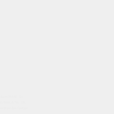
emenkum HAM, No
ti Blok A No. 2B,
istrasi dan faktual