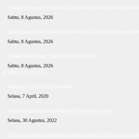
PWI Kepri Siapkan UKW Akbar 2026 Gratis, Siapkan 6 Kelompok dengan 
Sabtu, 8 Agustus, 2026
Open Tournament Domino Awali Kegiatan HUT RI RW 04 Legenda Mala
Sabtu, 8 Agustus, 2026
Alokasi Tanah Reguler Segera Hadir Melalui LMS
Sabtu, 8 Agustus, 2026
POPULAR POSTS
Dampak COVID-19 bagi Masyarakat
Selasa, 7 April, 2020
Jefridin Terima Kunjungan Delegasi Vietnam People’s Navy
Selasa, 30 Agustus, 2022
PH Erlina Klarifikasi Ombudsman Terkait Jawaban OJK RI Asal-Asalan 