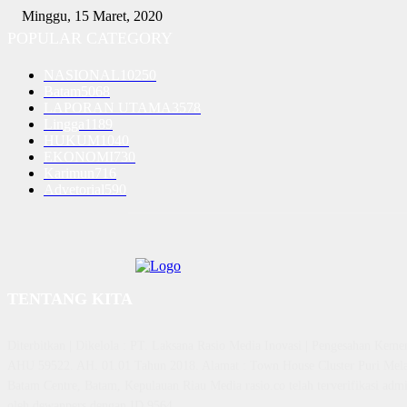
Minggu, 15 Maret, 2020
POPULAR CATEGORY
NASIONAL
10250
Batam
5068
LAPORAN UTAMA
3578
Lingga
1189
HUKUM
1040
EKONOMI
730
Karimun
716
Advetorial
590
TENTANG KITA
Diterbitkan | Dikelola : PT. Laksana Rasio Media Inovasi | Pengesahan K
AHU 59522. AH. 01.01 Tahun 2018. Alamat : Town House Cluster Puri Mela
Batam Centre, Batam, Kepulauan Riau Media rasio.co telah terverifikasi admin
oleh dewanpers dengan ID 9564