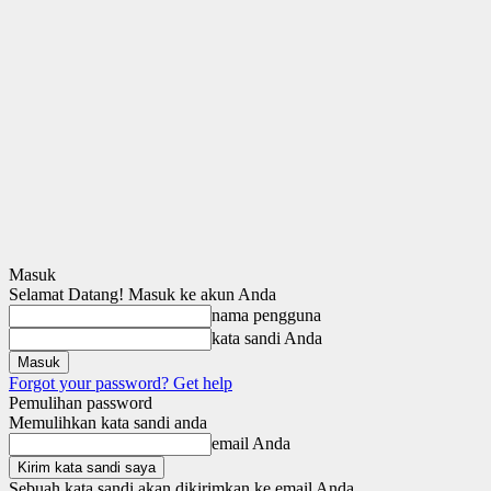
Masuk
Selamat Datang! Masuk ke akun Anda
nama pengguna
kata sandi Anda
Forgot your password? Get help
Pemulihan password
Memulihkan kata sandi anda
email Anda
Sebuah kata sandi akan dikirimkan ke email Anda.