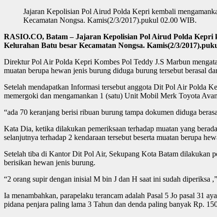
Jajaran Kepolisian Pol Airud Polda Kepri kembali mengamanka
Kecamatan Nongsa. Kamis(2/3/2017).pukul 02.00 WIB.
RASIO.CO, Batam – Jajaran Kepolisian Pol Airud Polda Kepri 
Kelurahan Batu besar Kecamatan Nongsa. Kamis(2/3/2017).puku
Direktur Pol Air Polda Kepri Kombes Pol Teddy J.S Marbun mengata
muatan berupa hewan jenis burung diduga burung tersebut berasal da
Setelah mendapatkan Informasi tersebut anggota Dit Pol Air Polda Ke
memergoki dan mengamankan 1 (satu) Unit Mobil Merk Toyota Avanza
“ada 70 keranjang berisi ribuan burung tampa dokumen diduga berasa
Kata Dia, ketika dilakukan pemeriksaan terhadap muatan yang berada
selanjutnya terhadap 2 kendaraan tersebut beserta muatan berupa hewa
Setelah tiba di Kantor Dit Pol Air, Sekupang Kota Batam dilakukan 
berisikan hewan jenis burung.
“2 orang supir dengan inisial M bin J dan H saat ini sudah diperiksa ,
Ia menambahkan, parapelaku terancam adalah Pasal 5 Jo pasal 31 
pidana penjara paling lama 3 Tahun dan denda paling banyak Rp. 15