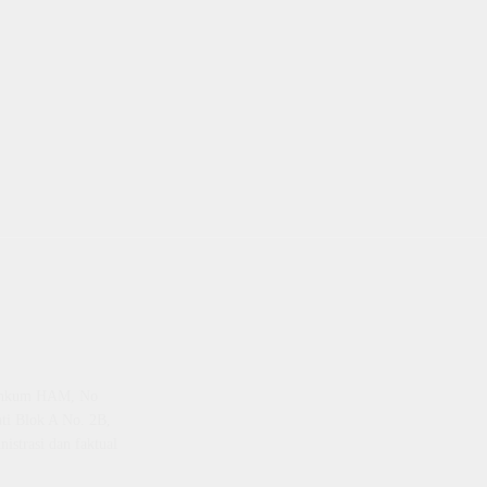
emenkum HAM, No
ti Blok A No. 2B,
istrasi dan faktual