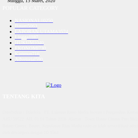
Minggu, 15 Maret, 2020
POPULAR CATEGORY
NASIONAL
10250
Batam
5063
LAPORAN UTAMA
3574
Lingga
1187
HUKUM
1040
EKONOMI
730
Karimun
716
Advetorial
590
TENTANG KITA
Diterbitkan | Dikelola : PT. Laksana Rasio Media Inovasi | Pengesahan K
AHU 59522. AH. 01.01 Tahun 2018. Alamat : Town House Cluster Puri Mela
Batam Centre, Batam, Kepulauan Riau Media rasio.co telah terverifikasi admin
oleh dewanpers dengan ID 9564