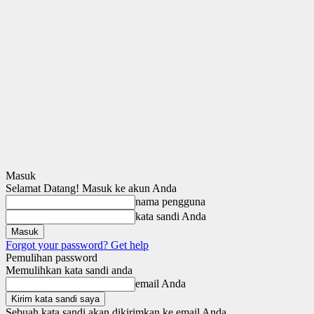
Masuk
Selamat Datang! Masuk ke akun Anda
nama pengguna
kata sandi Anda
Forgot your password? Get help
Pemulihan password
Memulihkan kata sandi anda
email Anda
Sebuah kata sandi akan dikirimkan ke email Anda.