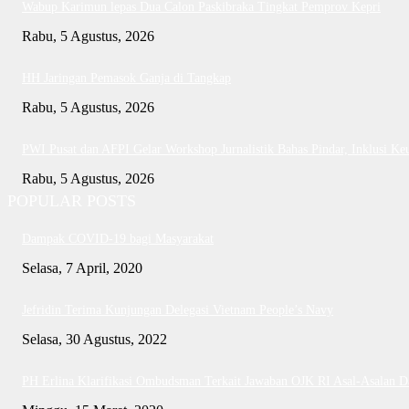
Wabup Karimun lepas Dua Calon Paskibraka Tingkat Pemprov Kepri
Rabu, 5 Agustus, 2026
HH Jaringan Pemasok Ganja di Tangkap
Rabu, 5 Agustus, 2026
PWI Pusat dan AFPI Gelar Workshop Jurnalistik Bahas Pindar, Inklusi Ke
Rabu, 5 Agustus, 2026
POPULAR POSTS
Dampak COVID-19 bagi Masyarakat
Selasa, 7 April, 2020
Jefridin Terima Kunjungan Delegasi Vietnam People’s Navy
Selasa, 30 Agustus, 2022
PH Erlina Klarifikasi Ombudsman Terkait Jawaban OJK RI Asal-Asalan 