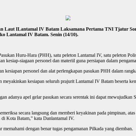
Laut ILantamal IV Batam Laksamana Pertama TNI Tjatur Soni
ko Lantamal IV Batam. Senin (14/10).
sukan Huru-Hara (PHH), satu peleton Lantamal IV, satu peleton Polisi
n kesiap-siagaan personel dan materiil guna persiapan dalam pengama
an kesiapan personel dan alat perlengkapan pasukan PHH dalam rang
 meyakinkan kesiapan seluruh prajurit Lantamal IV Batam beserta k
 adanya apel gelar pasukan secara serentak ini dapat mewujudkan Si
emeriksa secara langsung dan memberi keyakinan pada pimpinan, atas k
di Kota Batam,” kata Danlantamal IV.
 agar memahami dengan benar tugas pengamanan Pilkada yang diemban.