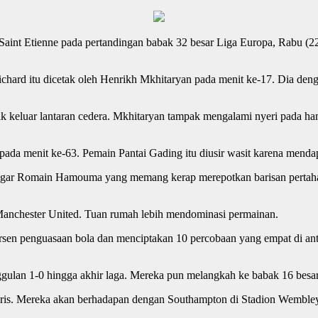
aint Etienne pada pertandingan babak 32 besar Liga Europa, Rabu (22
hard itu dicetak oleh Henrikh Mkhitaryan pada menit ke-17. Dia den
ik keluar lantaran cedera. Mkhitaryan tampak mengalami nyeri pada ham
 pada menit ke-63. Pemain Pantai Gading itu diusir wasit karena mend
nggar Romain Hamouma yang memang kerap merepotkan barisan pertahan
anchester United. Tuan rumah lebih mendominasi permainan.
rsen penguasaan bola dan menciptakan 10 percobaan yang empat di ant
ulan 1-0 hingga akhir laga. Mereka pun melangkah ke babak 16 besar
Inggris. Mereka akan berhadapan dengan Southampton di Stadion Wembl