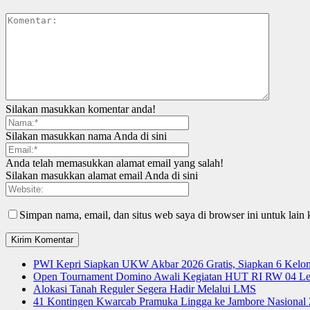
Silakan masukkan komentar anda!
Silakan masukkan nama Anda di sini
Anda telah memasukkan alamat email yang salah!
Silakan masukkan alamat email Anda di sini
Simpan nama, email, dan situs web saya di browser ini untuk lain 
PWI Kepri Siapkan UKW Akbar 2026 Gratis, Siapkan 6 Kelomp
Open Tournament Domino Awali Kegiatan HUT RI RW 04 Le
Alokasi Tanah Reguler Segera Hadir Melalui LMS
41 Kontingen Kwarcab Pramuka Lingga ke Jambore Nasional