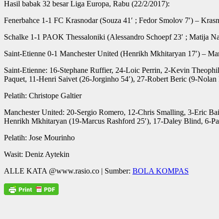
Hasil babak 32 besar Liga Europa, Rabu (22/2/2017):
Fenerbahce 1-1 FC Krasnodar (Souza 41′ ; Fedor Smolov 7′) – Krasno
Schalke 1-1 PAOK Thessaloniki (Alessandro Schoepf 23′ ; Matija Nast
Saint-Etienne 0-1 Manchester United (Henrikh Mkhitaryan 17′) – Manc
Saint-Etienne: 16-Stephane Ruffier, 24-Loic Perrin, 2-Kevin Theophi
Paquet, 11-Henri Saivet (26-Jorginho 54′), 27-Robert Beric (9-No
Pelatih: Christope Galtier
Manchester United: 20-Sergio Romero, 12-Chris Smalling, 3-Eric Bai
Henrikh Mkhitaryan (19-Marcus Rashford 25′), 17-Daley Blind, 6-Pa
Pelatih: Jose Mourinho
Wasit: Deniz Aytekin
ALLE KATA @www.rasio.co | Sumber:
BOLA KOMPAS