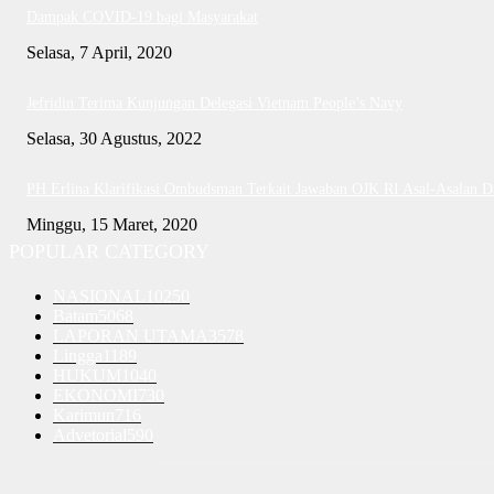
Dampak COVID-19 bagi Masyarakat
Selasa, 7 April, 2020
Jefridin Terima Kunjungan Delegasi Vietnam People’s Navy
Selasa, 30 Agustus, 2022
PH Erlina Klarifikasi Ombudsman Terkait Jawaban OJK RI Asal-Asalan 
Minggu, 15 Maret, 2020
POPULAR CATEGORY
NASIONAL
10250
Batam
5068
LAPORAN UTAMA
3578
Lingga
1189
HUKUM
1040
EKONOMI
730
Karimun
716
Advetorial
590