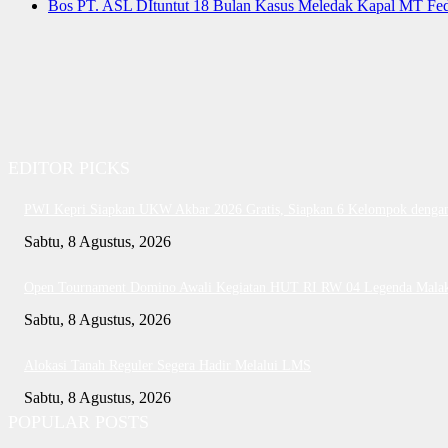
Bos PT. ASL DItuntut 18 Bulan Kasus Meledak Kapal MT Fede
EDITOR PICKS
PWI Kepri Siapkan UKW Akbar 2026 Gratis, Siapkan 6 Kelompok dengan 
Sabtu, 8 Agustus, 2026
Open Tournament Domino Awali Kegiatan HUT RI RW 04 Legenda Mala
Sabtu, 8 Agustus, 2026
Alokasi Tanah Reguler Segera Hadir Melalui LMS
Sabtu, 8 Agustus, 2026
POPULAR POSTS