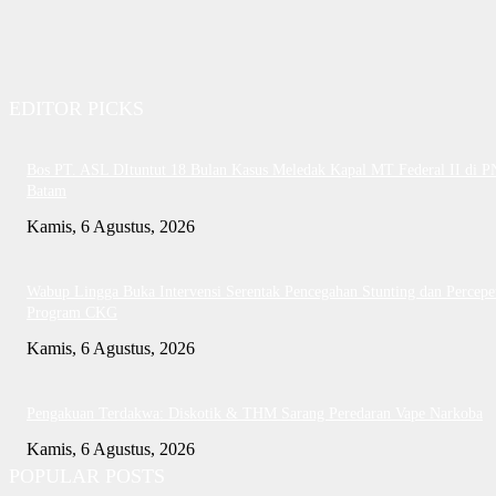
EDITOR PICKS
Bos PT. ASL DItuntut 18 Bulan Kasus Meledak Kapal MT Federal II di P
Batam
Kamis, 6 Agustus, 2026
Wabup Lingga Buka Intervensi Serentak Pencegahan Stunting dan Percepe
Program CKG
Kamis, 6 Agustus, 2026
Pengakuan Terdakwa: Diskotik & THM Sarang Peredaran Vape Narkoba
Kamis, 6 Agustus, 2026
POPULAR POSTS