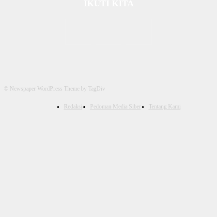
IKUTI KITA
© Newspaper WordPress Theme by TagDiv
Redaksi
Pedoman Media Siber
Tentang Kami