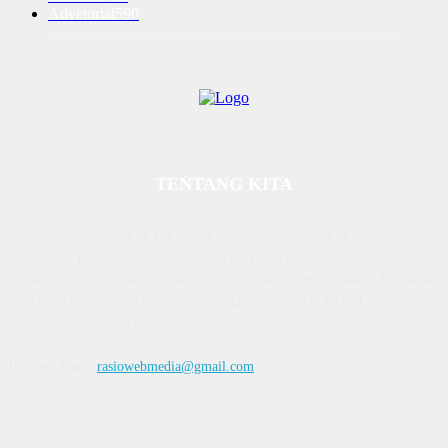
Advetorial
590
TENTANG KITA
Diterbitkan | Dikelola : PT. Laksana Rasio Media Inovasi | Pengesahan
Kemenkum HAM, No AHU 59522. AH. 01.01 Tahun 2018. Alamat : Town
House Cluster Puri Melati Blok A No. 2B, Batam Centre, Batam, Kepulauan
Riau Media rasio.co telah terverifikasi administrasi dan faktual oleh
dewanpers dengan ID 9564
Hubungi kami:
rasiowebmedia@gmail.com