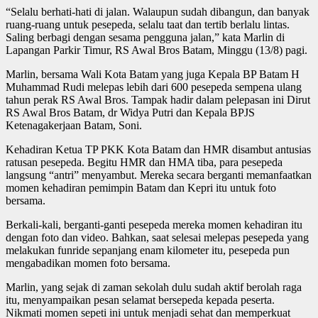
“Selalu berhati-hati di jalan. Walaupun sudah dibangun, dan banyak
ruang-ruang untuk pesepeda, selalu taat dan tertib berlalu lintas.
Saling berbagi dengan sesama pengguna jalan,” kata Marlin di
Lapangan Parkir Timur, RS Awal Bros Batam, Minggu (13/8) pagi.
Marlin, bersama Wali Kota Batam yang juga Kepala BP Batam H
Muhammad Rudi melepas lebih dari 600 pesepeda sempena ulang
tahun perak RS Awal Bros. Tampak hadir dalam pelepasan ini Dirut
RS Awal Bros Batam, dr Widya Putri dan Kepala BPJS
Ketenagakerjaan Batam, Soni.
Kehadiran Ketua TP PKK Kota Batam dan HMR disambut antusias
ratusan pesepeda. Begitu HMR dan HMA tiba, para pesepeda
langsung “antri” menyambut. Mereka secara berganti memanfaatkan
momen kehadiran pemimpin Batam dan Kepri itu untuk foto
bersama.
Berkali-kali, berganti-ganti pesepeda mereka momen kehadiran itu
dengan foto dan video. Bahkan, saat selesai melepas pesepeda yang
melakukan funride sepanjang enam kilometer itu, pesepeda pun
mengabadikan momen foto bersama.
Marlin, yang sejak di zaman sekolah dulu sudah aktif berolah raga
itu, menyampaikan pesan selamat bersepeda kepada peserta.
Nikmati momen sepeti ini untuk menjadi sehat dan memperkuat