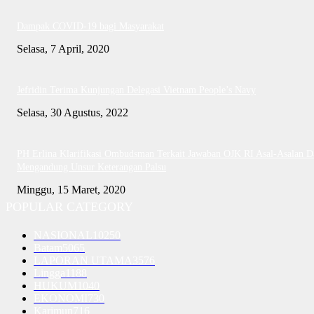
Dampak COVID-19 bagi Masyarakat
Selasa, 7 April, 2020
Jefridin Terima Kunjungan Delegasi Vietnam People’s Navy
Selasa, 30 Agustus, 2022
PH Erlina Klarifikasi Ombudsman Terkait Jawaban OJK RI Asal-Asalan D
Mengandung Unsur Keterangan Palsu
Minggu, 15 Maret, 2020
POPULAR CATEGORY
NASIONAL
10250
Batam
5065
LAPORAN UTAMA
3576
Lingga
1188
HUKUM
1040
EKONOMI
730
Karimun
716