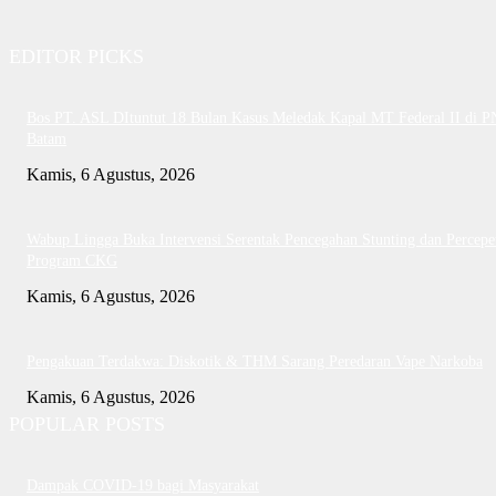
EDITOR PICKS
Bos PT. ASL DItuntut 18 Bulan Kasus Meledak Kapal MT Federal II di P
Batam
Kamis, 6 Agustus, 2026
Wabup Lingga Buka Intervensi Serentak Pencegahan Stunting dan Percepe
Program CKG
Kamis, 6 Agustus, 2026
Pengakuan Terdakwa: Diskotik & THM Sarang Peredaran Vape Narkoba
Kamis, 6 Agustus, 2026
POPULAR POSTS
Dampak COVID-19 bagi Masyarakat