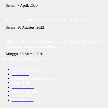
Selasa, 7 April, 2020
Jefridin Terima Kunjungan Delegasi Vietnam People’s Navy
Selasa, 30 Agustus, 2022
PH Erlina Klarifikasi Ombudsman Terkait Jawaban OJK RI Asal-Asalan D
Mengandung Unsur Keterangan Palsu
Minggu, 15 Maret, 2020
POPULAR CATEGORY
NASIONAL
10250
Batam
5065
LAPORAN UTAMA
3576
Lingga
1188
HUKUM
1040
EKONOMI
730
Karimun
716
Advetorial
590