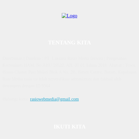
TENTANG KITA
Diterbitkan | Dikelola : PT. Laksana Rasio Media Inovasi | Pengesahan
Kemenkum HAM, No AHU 59522. AH. 01.01 Tahun 2018. Alamat : Town
House Cluster Puri Melati Blok A No. 2B, Batam Centre, Batam, Kepulauan
Riau Media rasio.co telah terverifikasi administrasi dan faktual oleh
dewanpers dengan ID 9564
Hubungi kami:
rasiowebmedia@gmail.com
IKUTI KITA