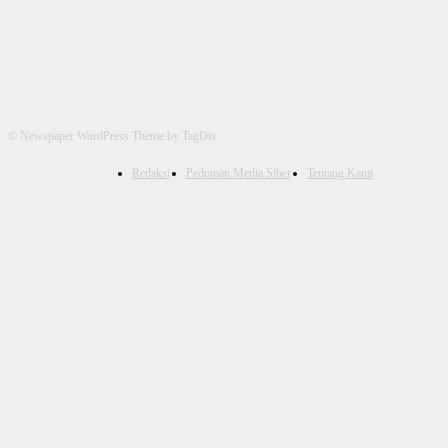
© Newspaper WordPress Theme by TagDiv
Redaksi
Pedoman Media Siber
Tentang Kami