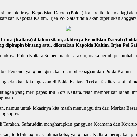
n silam, akhirnya Kepolisian Daerah (Polda) Kaltara tidak lama lagi ak
ikatakan Kapolda Kaltim, Irjen Pol Safaruddin akan diperlukan anggar
ara (Kaltara) 4 tahun silam, akhirnya Kepolisian Daerah (Polda)
g dipimpin bintang satu, dikatakan Kapolda Kaltim, Irjen Pol S
entuknya Polda Kaltara Sementara di Tarakan, maka perluh penambahan 
ntuk Personel yang mengisi akan diambil sebagian dari Polda Kaltim.
ng ada akan kita tugaskan di Polda Kaltara. Terkait fasilitas, saat ini
lungan yang merupapak Ibu Kota Kaltara, telah memberikan lahan un
angunan.
n, namun untuk lokasinya kita masih menunggu tim dari Markas Besar
 ungkapnya.
i Tarakan, Safaruddin mengharapkan gangguna Keamana dan Ketertiban
ditekan, terlebih lagi masalah narkoba, yang mana Kaltara merupakan 