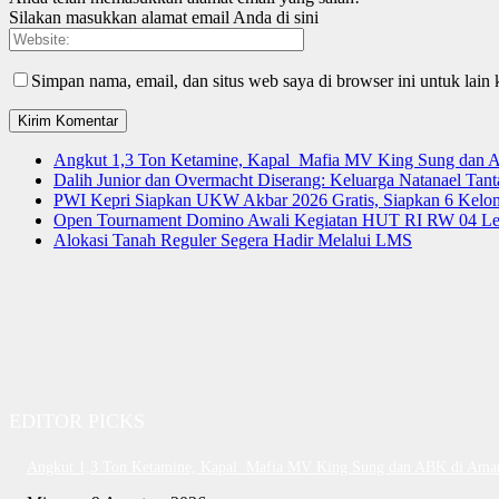
Silakan masukkan alamat email Anda di sini
Simpan nama, email, dan situs web saya di browser ini untuk lain 
Angkut 1,3 Ton Ketamine, Kapal Mafia MV King Sung dan
Dalih Junior dan Overmacht Diserang: Keluarga Natanael Tan
PWI Kepri Siapkan UKW Akbar 2026 Gratis, Siapkan 6 Kelomp
Open Tournament Domino Awali Kegiatan HUT RI RW 04 Le
Alokasi Tanah Reguler Segera Hadir Melalui LMS
EDITOR PICKS
Angkut 1,3 Ton Ketamine, Kapal Mafia MV King Sung dan ABK di Ama