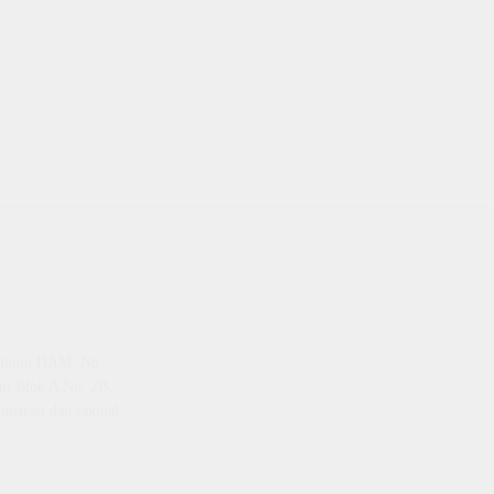
emenkum HAM, No
ti Blok A No. 2B,
istrasi dan faktual