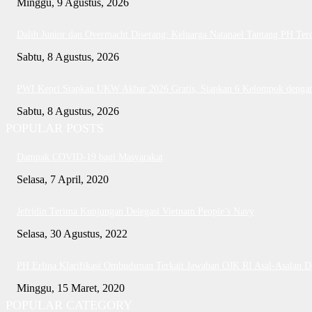
Minggu, 9 Agustus, 2026
Dalih Junior dan Overmacht Diserang: Keluarga Natanael Tantang PH Ter
Sabtu, 8 Agustus, 2026
PWI Kepri Siapkan UKW Akbar 2026 Gratis, Siapkan 6 Kelompok dengan 
Sabtu, 8 Agustus, 2026
POPULAR POSTS
Dampak COVID-19 bagi Masyarakat
Selasa, 7 April, 2020
Jefridin Terima Kunjungan Delegasi Vietnam People’s Navy
Selasa, 30 Agustus, 2022
PH Erlina Klarifikasi Ombudsman Terkait Jawaban OJK RI Asal-Asalan 
Minggu, 15 Maret, 2020
POPULAR CATEGORY