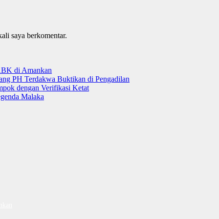
kali saya berkomentar.
 ABK di Amankan
tang PH Terdakwa Buktikan di Pengadilan
ok dengan Verifikasi Ketat
genda Malaka
nkan