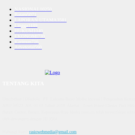
NASIONAL
10250
Batam
5071
LAPORAN UTAMA
3581
Lingga
1189
HUKUM
1040
EKONOMI
730
Karimun
716
Advetorial
590
TENTANG KITA
Diterbitkan | Dikelola : PT. Laksana Rasio Media Inovasi | Pengesahan K
AHU 59522. AH. 01.01 Tahun 2018. Alamat : Town House Cluster Puri Mela
Batam Centre, Batam, Kepulauan Riau Media rasio.co telah terverifikasi admin
oleh dewanpers dengan ID 9564
Hubungi kami:
rasiowebmedia@gmail.com