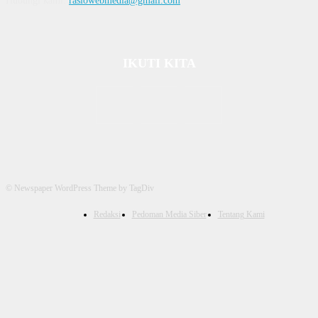
Hubungi kami:
rasiowebmedia@gmail.com
IKUTI KITA
© Newspaper WordPress Theme by TagDiv
Redaksi
Pedoman Media Siber
Tentang Kami