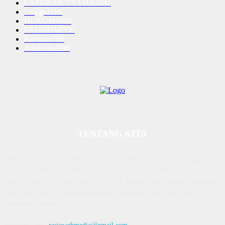
LAPORAN UTAMA
3581
Lingga
1189
HUKUM
1040
EKONOMI
730
Karimun
716
Advetorial
590
TENTANG KITA
Diterbitkan | Dikelola : PT. Laksana Rasio Media Inovasi | Pengesahan
Kemenkum HAM, No AHU 59522. AH. 01.01 Tahun 2018. Alamat : Town
House Cluster Puri Melati Blok A No. 2B, Batam Centre, Batam, Kepulauan
Riau Media rasio.co telah terverifikasi administrasi dan faktual oleh
dewanpers dengan ID 9564