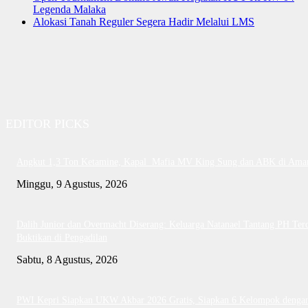
Legenda Malaka
Alokasi Tanah Reguler Segera Hadir Melalui LMS
EDITOR PICKS
Angkut 1,3 Ton Ketamine, Kapal Mafia MV King Sung dan ABK di Ama
Minggu, 9 Agustus, 2026
Dalih Junior dan Overmacht Diserang: Keluarga Natanael Tantang PH Te
Buktikan di Pengadilan
Sabtu, 8 Agustus, 2026
PWI Kepri Siapkan UKW Akbar 2026 Gratis, Siapkan 6 Kelompok denga