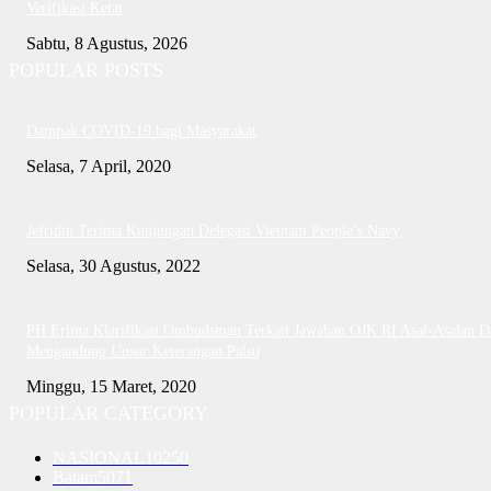
Verifikasi Ketat
Sabtu, 8 Agustus, 2026
POPULAR POSTS
Dampak COVID-19 bagi Masyarakat
Selasa, 7 April, 2020
Jefridin Terima Kunjungan Delegasi Vietnam People’s Navy
Selasa, 30 Agustus, 2022
PH Erlina Klarifikasi Ombudsman Terkait Jawaban OJK RI Asal-Asalan D
Mengandung Unsur Keterangan Palsu
Minggu, 15 Maret, 2020
POPULAR CATEGORY
NASIONAL
10250
Batam
5071