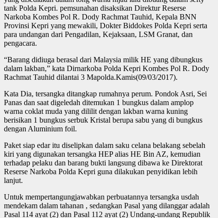
tank Polda Kepri. pemsunahan disaksikan Direktur Reserse
Narkoba Kombes Pol R. Dody Rachmat Tauhid, Kepala BNN
Provinsi Kepri yang mewakili, Dokter Biddokes Polda Kepri serta
para undangan dari Pengadilan, Kejaksaan, LSM Granat, dan
pengacara.
“Barang didiuga berasal dari Malaysia milik HE yang dibungkus
dalam lakban,” kata Dirnarkoba Polda Kepri Kombes Pol R. Dody
Rachmat Tauhid dilantai 3 Mapolda.Kamis(09/03/2017).
Kata Dia, tersangka ditangkap rumahnya perum. Pondok Asri, Sei
Panas dan saat digeledah ditemukan 1 bungkus dalam amplop
warna coklat muda yang dililit dengan lakban warna kuning
berisikan 1 bungkus serbuk Kristal berupa sabu yang di bungkus
dengan Aluminium foil.
Paket siap edar itu diselipkan dalam saku celana belakang sebelah
kiri yang digunakan tersangka HEP alias HE Bin AZ, kemudian
terhadap pelaku dan barang bukti langsung dibawa ke Direktorat
Reserse Narkoba Polda Kepri guna dilakukan penyidikan lebih
lanjut.
Untuk mempertangungjawabkan perbuatannya tersangka usdah
mendekam dalam tahanan , sedangkan Pasal yang dilanggar adalah
Pasal 114 ayat (2) dan Pasal 112 ayat (2) Undang-undang Republik