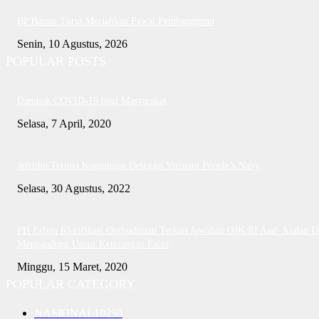
BP Batam Turut Meriahkan Pawai Pembangunan
Senin, 10 Agustus, 2026
POPULAR POSTS
Dampak COVID-19 bagi Masyarakat
Selasa, 7 April, 2020
Jefridin Terima Kunjungan Delegasi Vietnam People’s Navy
Selasa, 30 Agustus, 2022
PH Erlina Klarifikasi Ombudsman Terkait Jawaban OJK RI Asal-Asalan D
Mengandung Unsur Keterangan Palsu
Minggu, 15 Maret, 2020
POPULAR CATEGORY
NASIONAL
10250