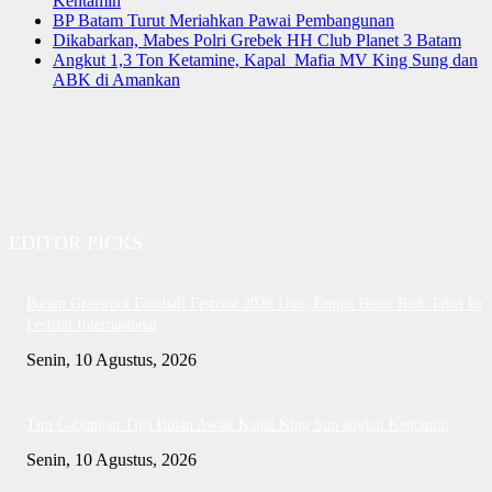
Kentamin
BP Batam Turut Meriahkan Pawai Pembangunan
Dikabarkan, Mabes Polri Grebek HH Club Planet 3 Batam
Angkut 1,3 Ton Ketamine, Kapal Mafia MV King Sung dan
ABK di Amankan
EDITOR PICKS
Batam Grassroot Football Festival 2026 Usai, Empat Besar Raik Tiket ke
Festifal Internasional
Senin, 10 Agustus, 2026
Tim Gabungan Tiga Bulan Awasi Kapal King Sun angkut Kentamin
Senin, 10 Agustus, 2026