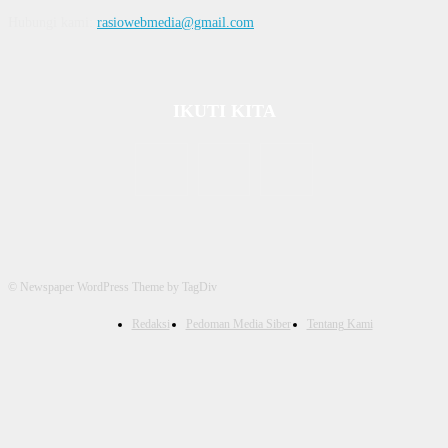
Hubungi kami:
rasiowebmedia@gmail.com
IKUTI KITA
© Newspaper WordPress Theme by TagDiv
Redaksi
Pedoman Media Siber
Tentang Kami