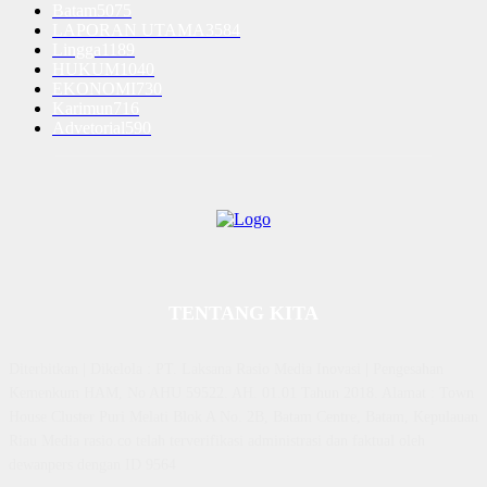
Batam
5075
LAPORAN UTAMA
3584
Lingga
1189
HUKUM
1040
EKONOMI
730
Karimun
716
Advetorial
590
TENTANG KITA
Diterbitkan | Dikelola : PT. Laksana Rasio Media Inovasi | Pengesahan
Kemenkum HAM, No AHU 59522. AH. 01.01 Tahun 2018. Alamat : Town
House Cluster Puri Melati Blok A No. 2B, Batam Centre, Batam, Kepulauan
Riau Media rasio.co telah terverifikasi administrasi dan faktual oleh
dewanpers dengan ID 9564