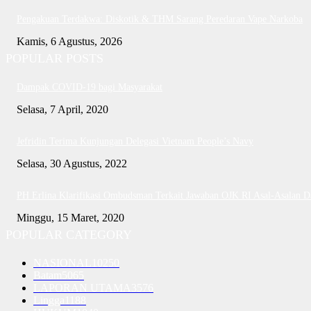
Pengakuan Terdakwa: Diskotik & THM Sarang Peredaran Vape Narkoba
Kamis, 6 Agustus, 2026
POPULAR POSTS
Dampak COVID-19 bagi Masyarakat
Selasa, 7 April, 2020
Jefridin Terima Kunjungan Delegasi Vietnam People’s Navy
Selasa, 30 Agustus, 2022
PH Erlina Klarifikasi Ombudsman Terkait Jawaban OJK RI Asal-Asalan 
Minggu, 15 Maret, 2020
POPULAR CATEGORY
NASIONAL
10250
Batam
5065
LAPORAN UTAMA
3576
Lingga
1188