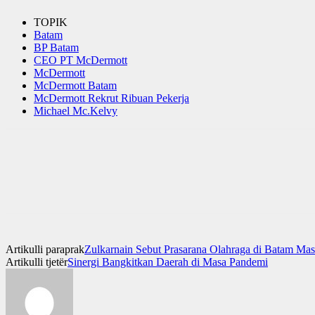
TOPIK
Batam
BP Batam
CEO PT McDermott
McDermott
McDermott Batam
McDermott Rekrut Ribuan Pekerja
Michael Mc.Kelvy
Artikulli paraprak
Zulkarnain Sebut Prasarana Olahraga di Batam Ma
Artikulli tjetër
Sinergi Bangkitkan Daerah di Masa Pandemi