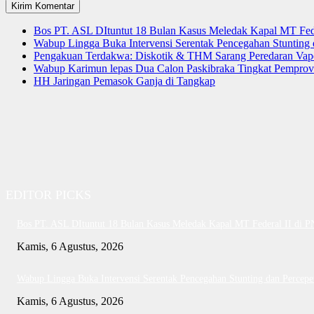
Bos PT. ASL DItuntut 18 Bulan Kasus Meledak Kapal MT Fede
Wabup Lingga Buka Intervensi Serentak Pencegahan Stuntin
Pengakuan Terdakwa: Diskotik & THM Sarang Peredaran Vap
Wabup Karimun lepas Dua Calon Paskibraka Tingkat Pemprov
HH Jaringan Pemasok Ganja di Tangkap
EDITOR PICKS
Bos PT. ASL DItuntut 18 Bulan Kasus Meledak Kapal MT Federal II di 
Kamis, 6 Agustus, 2026
Wabup Lingga Buka Intervensi Serentak Pencegahan Stunting dan Perce
Kamis, 6 Agustus, 2026