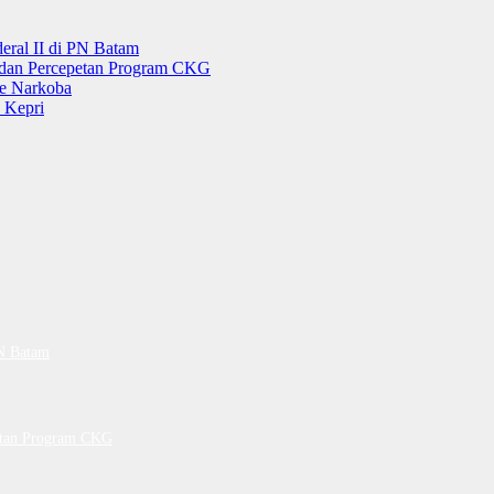
ral II di PN Batam
g dan Percepetan Program CKG
e Narkoba
 Kepri
PN Batam
petan Program CKG