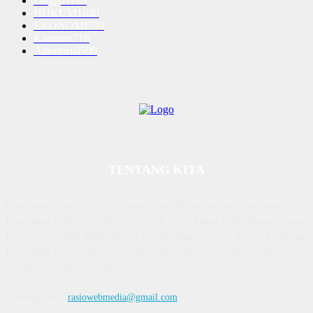
Lingga
1189
HUKUM
1040
EKONOMI
730
Karimun
716
Advetorial
590
TENTANG KITA
Diterbitkan | Dikelola : PT. Laksana Rasio Media Inovasi | Pengesahan
Kemenkum HAM, No AHU 59522. AH. 01.01 Tahun 2018. Alamat : Town
House Cluster Puri Melati Blok A No. 2B, Batam Centre, Batam, Kepulauan
Riau Media rasio.co telah terverifikasi administrasi dan faktual oleh
dewanpers dengan ID 9564
Hubungi kami:
rasiowebmedia@gmail.com