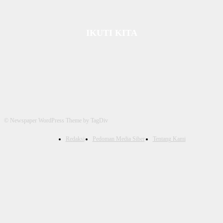
IKUTI KITA
© Newspaper WordPress Theme by TagDiv
Redaksi
Pedoman Media Siber
Tentang Kami