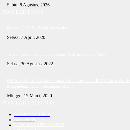
Sabtu, 8 Agustus, 2026
POPULAR POSTS
Dampak COVID-19 bagi Masyarakat
Selasa, 7 April, 2020
Jefridin Terima Kunjungan Delegasi Vietnam People’s Navy
Selasa, 30 Agustus, 2022
PH Erlina Klarifikasi Ombudsman Terkait Jawaban OJK RI Asal-Asalan D
Mengandung Unsur Keterangan Palsu
Minggu, 15 Maret, 2020
POPULAR CATEGORY
NASIONAL
10250
Batam
5068
LAPORAN UTAMA
3578