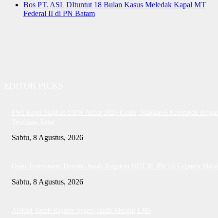
Bos PT. ASL DItuntut 18 Bulan Kasus Meledak Kapal MT
Federal II di PN Batam
EDITOR PICKS
PWI Kepri Siapkan UKW Akbar 2026 Gratis, Siapkan 6 Kelompok denga
Verifikasi Ketat
Sabtu, 8 Agustus, 2026
Open Tournament Domino Awali Kegiatan HUT RI RW 04 Legenda Mala
Sabtu, 8 Agustus, 2026
Alokasi Tanah Reguler Segera Hadir Melalui LMS