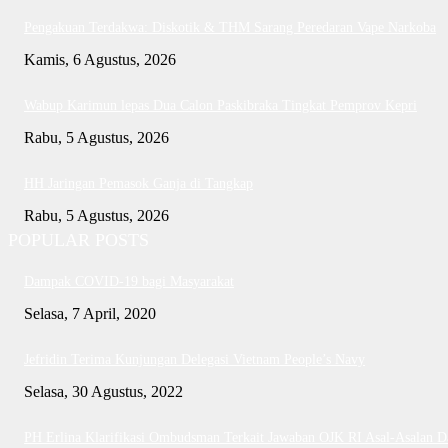
Pengakuan Terdakwa: Diskotik & THM Sarang Peredaran Vape Narkoba
Kamis, 6 Agustus, 2026
Wabup Karimun lepas Dua Calon Paskibraka Tingkat Pemprov Kepri
Rabu, 5 Agustus, 2026
HH Jaringan Pemasok Ganja di Tangkap
Rabu, 5 Agustus, 2026
POPULAR POSTS
Dampak COVID-19 bagi Masyarakat
Selasa, 7 April, 2020
Jefridin Terima Kunjungan Delegasi Vietnam People’s Navy
Selasa, 30 Agustus, 2022
PH Erlina Klarifikasi Ombudsman Terkait Jawaban OJK RI Asal-Asalan 