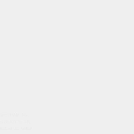
emenkum HAM, No
ti Blok A No. 2B,
istrasi dan faktual