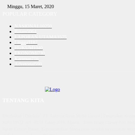
Minggu, 15 Maret, 2020
POPULAR CATEGORY
NASIONAL
10250
Batam
5064
LAPORAN UTAMA
3575
Lingga
1187
HUKUM
1040
EKONOMI
730
Karimun
716
Advetorial
590
TENTANG KITA
Diterbitkan | Dikelola : PT. Laksana Rasio Media Inovasi | Pengesahan K
AHU 59522. AH. 01.01 Tahun 2018. Alamat : Town House Cluster Puri Mela
Batam Centre, Batam, Kepulauan Riau Media rasio.co telah terverifikasi admin