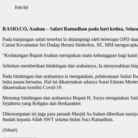
foto/ist
RASIO.CO, Asahan – Safari Ramadhan pada hari kedua, Selasa 
Pada kunjungan safari tersebut Ia didampingi oleh beberapa OPD 
Camat Kecamatan Sei Dadap Berani Simbolon, SE, MM mengucapkan 
“Kedatangan Bupati Asahan merupakan suatu kebanggaan bagi kami 
Sebelum memberikan bimbingan dan arahannya, Ia menyerahkan bing
Pada bimbingan dan arahannya ia mengatakan, pelaksanaan Safari R
buka puasa bersama. Hal ini dikarenakan adanya Surat Edaran Ment
dikarenakan kondisi Covid-19.
Menutup bimbingan dan arahannya Bupati H. Surya mengatakan Safar
Sejahtera yang Religius dan Berkarakter.
Dikesempatan ini juga para jamaah Masjid As-Salam diberikan tausiy
ibadah kepada Allah SWT selama bulan Suci Ramadhan.
(Johari)