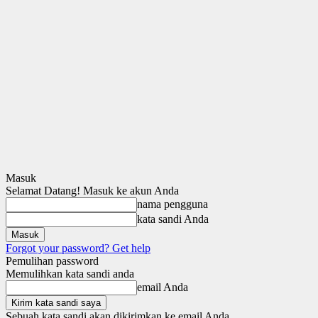
Masuk
Selamat Datang! Masuk ke akun Anda
nama pengguna
kata sandi Anda
Forgot your password? Get help
Pemulihan password
Memulihkan kata sandi anda
email Anda
Sebuah kata sandi akan dikirimkan ke email Anda.