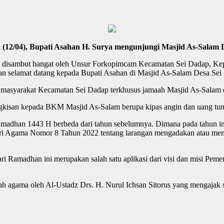
(12/04), Bupati Asahan H. Surya mengunjungi Masjid As-Salam 
dan disambut hangat oleh Unsur Forkopimcam Kecamatan Sei Dadap, K
selamat datang kepada Bupati Asahan di Masjid As-Salam Desa Sei
masyarakat Kecamatan Sei Dadap terkhusus jamaah Masjid As-Salam 
kisan kepada BKM Masjid As-Salam berupa kipas angin dan uang tuna
amadhan 1443 H berbeda dari tahun sebelumnya. Dimana pada tahun in
eri Agama Nomor 8 Tahun 2022 tentang larangan mengadakan atau men
i Ramadhan ini merupakan salah satu aplikasi dari visi dan misi Pe
ah agama oleh Al-Ustadz Drs. H. Nurul Ichsan Sitorus yang mengajak 