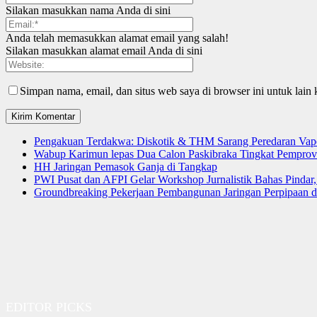
Silakan masukkan nama Anda di sini
Anda telah memasukkan alamat email yang salah!
Silakan masukkan alamat email Anda di sini
Simpan nama, email, dan situs web saya di browser ini untuk lain 
Pengakuan Terdakwa: Diskotik & THM Sarang Peredaran Vap
Wabup Karimun lepas Dua Calon Paskibraka Tingkat Pemprov
HH Jaringan Pemasok Ganja di Tangkap
PWI Pusat dan AFPI Gelar Workshop Jurnalistik Bahas Pindar,
Groundbreaking Pekerjaan Pembangunan Jaringan Perpipaan
EDITOR PICKS