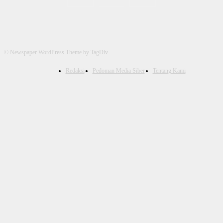
© Newspaper WordPress Theme by TagDiv
Redaksi
Pedoman Media Siber
Tentang Kami