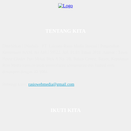
TENTANG KITA
Diterbitkan | Dikelola : PT. Laksana Rasio Media Inovasi | Pengesahan
Kemenkum HAM, No AHU 59522. AH. 01.01 Tahun 2018. Alamat : Town
House Cluster Puri Melati Blok A No. 2B, Batam Centre, Batam, Kepulauan
Riau Media rasio.co telah terverifikasi administrasi dan faktual oleh
dewanpers dengan ID 9564
Hubungi kami:
rasiowebmedia@gmail.com
IKUTI KITA