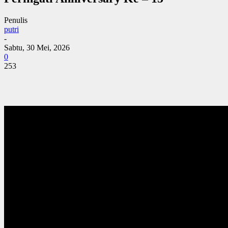
Penulis
putri
-
Sabtu, 30 Mei, 2026
0
253