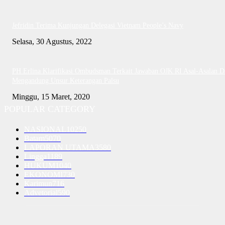
Jefridin Terima Kunjungan Delegasi Vietnam People’s Navy
Selasa, 30 Agustus, 2022
PH Erlina Klarifikasi Ombudsman Terkait Jawaban OJK RI Asal-Asalan D
Mengandung Unsur Keterangan Palsu
Minggu, 15 Maret, 2020
POPULAR CATEGORY
NASIONAL
10250
Batam
5070
LAPORAN UTAMA
3580
Lingga
1189
HUKUM
1040
EKONOMI
730
Karimun
716
Advetorial
590