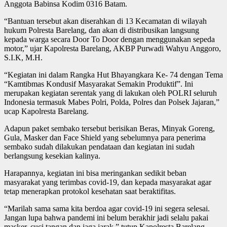
Anggota Babinsa Kodim 0316 Batam.
“Bantuan tersebut akan diserahkan di 13 Kecamatan di wilayah
hukum Polresta Barelang, dan akan di distribusikan langsung
kepada warga secara Door To Door dengan menggunakan sepeda
motor,” ujar Kapolresta Barelang, AKBP Purwadi Wahyu Anggoro,
S.I.K, M.H.
“Kegiatan ini dalam Rangka Hut Bhayangkara Ke- 74 dengan Tema
“Kamtibmas Kondusif Masyarakat Semakin Produktif”. Ini
merupakan kegiatan serentak yang di lakukan oleh POLRI seluruh
Indonesia termasuk Mabes Polri, Polda, Polres dan Polsek Jajaran,”
ucap Kapolresta Barelang.
Adapun paket sembako tersebut berisikan Beras, Minyak Goreng,
Gula, Masker dan Face Shield yang sebelumnya para penerima
sembako sudah dilakukan pendataan dan kegiatan ini sudah
berlangsung kesekian kalinya.
Harapannya, kegiatan ini bisa meringankan sedikit beban
masyarakat yang terimbas covid-19, dan kepada masyarakat agar
tetap menerapkan protokol kesehatan saat beraktifitas.
“Marilah sama sama kita berdoa agar covid-19 ini segera selesai.
Jangan lupa bahwa pandemi ini belum berakhir jadi selalu pakai
masker, cuci tangan dan jaga jarak,” tutup Kapolresta Barelang.