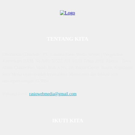
TENTANG KITA
Diterbitkan | Dikelola : PT. Laksana Rasio Media Inovasi | Pengesahan
Kemenkum HAM, No AHU 59522. AH. 01.01 Tahun 2018. Alamat : Town
House Cluster Puri Melati Blok A No. 2B, Batam Centre, Batam, Kepulauan
Riau Media rasio.co telah terverifikasi administrasi dan faktual oleh
dewanpers dengan ID 9564
Hubungi kami:
rasiowebmedia@gmail.com
IKUTI KITA