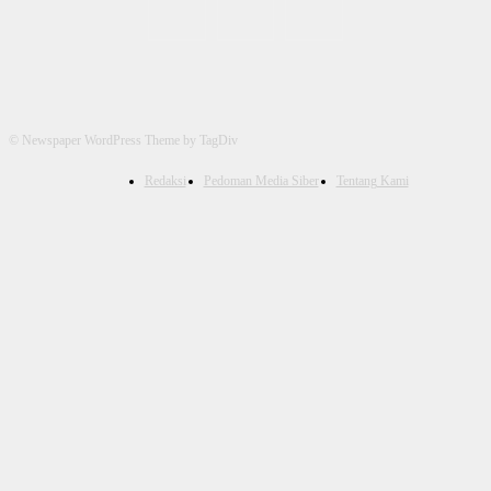
© Newspaper WordPress Theme by TagDiv
Redaksi
Pedoman Media Siber
Tentang Kami