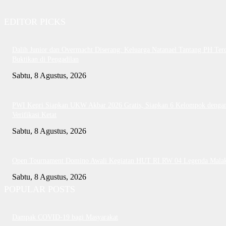
EDITOR PICKS
Dalih Junior dan Overmacht Diserang: Keluarga Natanael Tantang PH Te
Buktikan di Pengadilan
Sabtu, 8 Agustus, 2026
PWI Kepri Siapkan UKW Akbar 2026 Gratis, Siapkan 6 Kelompok denga
Verifikasi Ketat
Sabtu, 8 Agustus, 2026
Open Tournament Domino Awali Kegiatan HUT RI RW 04 Legenda Mala
Sabtu, 8 Agustus, 2026
POPULAR POSTS
Dampak COVID-19 bagi Masyarakat