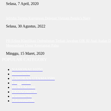
Selasa, 7 April, 2020
Jefridin Terima Kunjungan Delegasi Vietnam People’s Navy
Selasa, 30 Agustus, 2022
PH Erlina Klarifikasi Ombudsman Terkait Jawaban OJK RI Asal-Asalan D
Mengandung Unsur Keterangan Palsu
Minggu, 15 Maret, 2020
POPULAR CATEGORY
NASIONAL
10250
Batam
5070
LAPORAN UTAMA
3580
Lingga
1189
HUKUM
1040
EKONOMI
730
Karimun
716
Advetorial
590