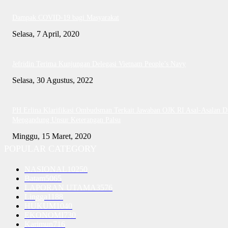
Dampak COVID-19 bagi Masyarakat
Selasa, 7 April, 2020
Jefridin Terima Kunjungan Delegasi Vietnam People’s Navy
Selasa, 30 Agustus, 2022
PH Erlina Klarifikasi Ombudsman Terkait Jawaban OJK RI Asal-Asalan D
Mengandung Unsur Keterangan Palsu
Minggu, 15 Maret, 2020
POPULAR CATEGORY
NASIONAL
10250
Batam
5065
LAPORAN UTAMA
3576
Lingga
1188
HUKUM
1040
EKONOMI
730
Karimun
716