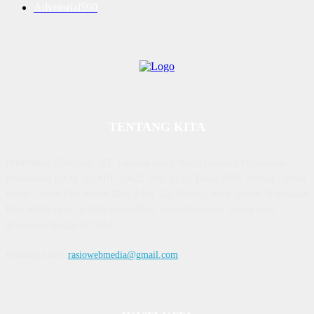
Advetorial
590
TENTANG KITA
Diterbitkan | Dikelola : PT. Laksana Rasio Media Inovasi | Pengesahan
Kemenkum HAM, No AHU 59522. AH. 01.01 Tahun 2018. Alamat : Town
House Cluster Puri Melati Blok A No. 2B, Batam Centre, Batam, Kepulauan
Riau Media rasio.co telah terverifikasi administrasi dan faktual oleh
dewanpers dengan ID 9564
Hubungi kami:
rasiowebmedia@gmail.com