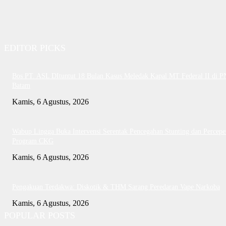
EDITOR PICKS
Bos PT. ASL DItuntut 18 Bulan Kasus Meledak Kapal MT Federal II di P
Batam
Kamis, 6 Agustus, 2026
Wabup Lingga Buka Intervensi Serentak Pencegahan Stunting dan Percepe
Program CKG
Kamis, 6 Agustus, 2026
Pengakuan Terdakwa: Diskotik & THM Sarang Peredaran Vape Narkoba
Kamis, 6 Agustus, 2026
POPULAR POSTS