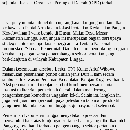
sejumlah Kepala Organisasi Perangkat Daerah (OPD) terkait.
Usai penyambutan di pelabuhan, rangkaian kunjungan dilanjutkan
ke kawasan Pantai Armifa dan lokasi Pertanian Kedaulatan Pangan
Kogabwilhan I yang berada di Dusun Malar, Desa Mepar,
Kecamatan Lingga. Kunjungan ini merupakan bagian dari upaya
strategis untuk memperkuat sinergi antara Tentara Nasional
Indonesia (TNI) dan Pemerintah Daerah dalam mendukung program
ketahanan pangan serta pengembangan sektor pertanian yang
berkelanjutan di wilayah Kabupaten Lingga.
Dalam kesempatan tersebut, Letjen TNI Kunto Arief Wibowo
melakukan penanaman pohon durian jenis Duri Hitam secara
simbolis di kawasan Pertanian Kedaulatan Pangan Kogabwilhan I.
Aksi penanaman ini menjadi simbol komitmen bersama antara
instansi militer dan pemerintah daerah dalam mendorong
pengembangan komoditas unggulan lokal. Selain itu, langkah ini
juga bertujuan memperkuat upaya pelestarian tanaman produktif
yang memiliki nilai ekonomi tinggi bagi masyarakat setempat.
Pemerintah Kabupaten Lingga menyatakan apresiasi dan
menyambut baik atas kunjungan serta perhatian yang diberikan oleh
Pangkogabwilhan I terhadap pengembangan sektor pertanian di