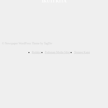
IKUTI KITA
© Newspaper WordPress Theme by TagDiv
Redaksi
Pedoman Media Siber
Tentang Kami