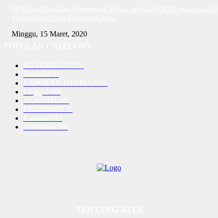
PH Erlina Klarifikasi Ombudsman Terkait Jawaban OJK RI Asal-Asalan D
Mengandung Unsur Keterangan Palsu
Minggu, 15 Maret, 2020
POPULAR CATEGORY
NASIONAL
10250
Batam
5070
LAPORAN UTAMA
3580
Lingga
1189
HUKUM
1040
EKONOMI
730
Karimun
716
Advetorial
590
TENTANG KITA