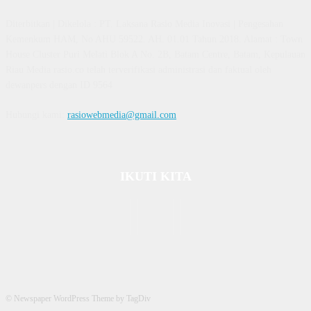
Diterbitkan | Dikelola : PT. Laksana Rasio Media Inovasi | Pengesahan
Kemenkum HAM, No AHU 59522. AH. 01.01 Tahun 2018. Alamat : Town
House Cluster Puri Melati Blok A No. 2B, Batam Centre, Batam, Kepulauan
Riau Media rasio.co telah terverifikasi administrasi dan faktual oleh
dewanpers dengan ID 9564
Hubungi kami:
rasiowebmedia@gmail.com
IKUTI KITA
© Newspaper WordPress Theme by TagDiv