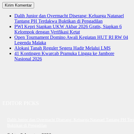
Dalih Junior dan Overmacht Diserang: Keluarga Natanael
Tantang PH Terdakwa Buktikan di Pengadilan
PWI Kepri Siapkan UKW Akbar 2026 Gratis, Siapkan 6
Kelompok dengan Verifikasi Ketat
Open Tournament Domino Awali Kegiatan HUT RI RW 04
Legenda Malaka
Alokasi Tanah Reguler Segera Hadir Melalui LMS
41 Kontingen Kwarcab Pramuka Lingga ke Jambore
Nasional 2026
EDITOR PICKS
Dalih Junior dan Overmacht Diserang: Keluarga Natanael Tantang PH Te
Buktikan di Pengadilan