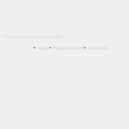
© Newspaper WordPress Theme by TagDiv
Redaksi
Pedoman Media Siber
Tentang Kami