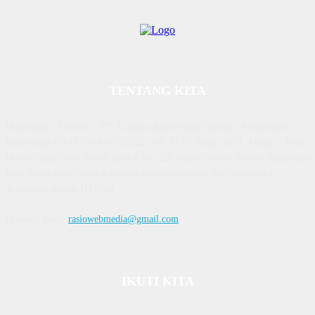
TENTANG KITA
Diterbitkan | Dikelola : PT. Laksana Rasio Media Inovasi | Pengesahan
Kemenkum HAM, No AHU 59522. AH. 01.01 Tahun 2018. Alamat : Town
House Cluster Puri Melati Blok A No. 2B, Batam Centre, Batam, Kepulauan
Riau Media rasio.co telah terverifikasi administrasi dan faktual oleh
dewanpers dengan ID 9564
Hubungi kami:
rasiowebmedia@gmail.com
IKUTI KITA