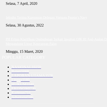
Selasa, 7 April, 2020
Jefridin Terima Kunjungan Delegasi Vietnam People’s Navy
Selasa, 30 Agustus, 2022
PH Erlina Klarifikasi Ombudsman Terkait Jawaban OJK RI Asal-Asalan D
Mengandung Unsur Keterangan Palsu
Minggu, 15 Maret, 2020
POPULAR CATEGORY
NASIONAL
10250
Batam
5068
LAPORAN UTAMA
3578
Lingga
1189
HUKUM
1040
EKONOMI
730
Karimun
716
Advetorial
590