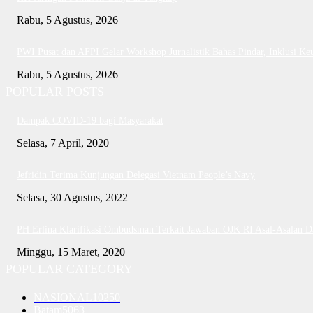
Rabu, 5 Agustus, 2026
PWI Pusat dan AFPI Gelar Workshop Jurnalistik Bahas Pindar, Inklusi Ke
Rabu, 5 Agustus, 2026
POPULAR POSTS
Dampak COVID-19 bagi Masyarakat
Selasa, 7 April, 2020
Jefridin Terima Kunjungan Delegasi Vietnam People’s Navy
Selasa, 30 Agustus, 2022
PH Erlina Klarifikasi Ombudsman Terkait Jawaban OJK RI Asal-Asalan 
Minggu, 15 Maret, 2020
POPULAR CATEGORY
NASIONAL
10250
Batam
5063