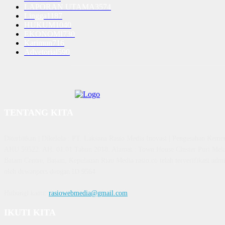
LAPORAN UTAMA
3574
Lingga
1187
HUKUM
1040
EKONOMI
730
Karimun
716
Advetorial
590
TENTANG KITA
Diterbitkan | Dikelola : PT. Laksana Rasio Media Inovasi | Pengesahan K
AHU 59522. AH. 01.01 Tahun 2018. Alamat : Town House Cluster Puri Mela
Batam Centre, Batam, Kepulauan Riau Media rasio.co telah terverifikasi admin
oleh dewanpers dengan ID 9564
Hubungi kami:
rasiowebmedia@gmail.com
IKUTI KITA