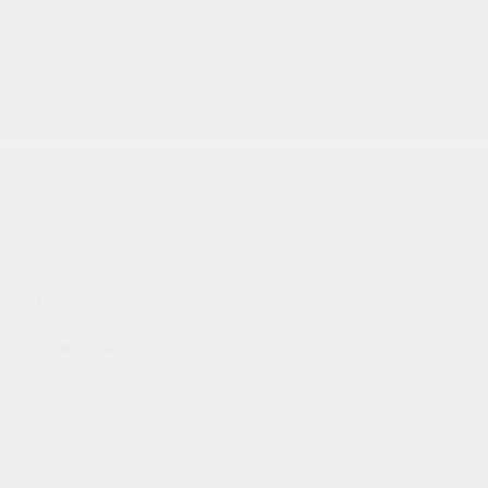
emenkum HAM, No
ti Blok A No. 2B,
istrasi dan faktual