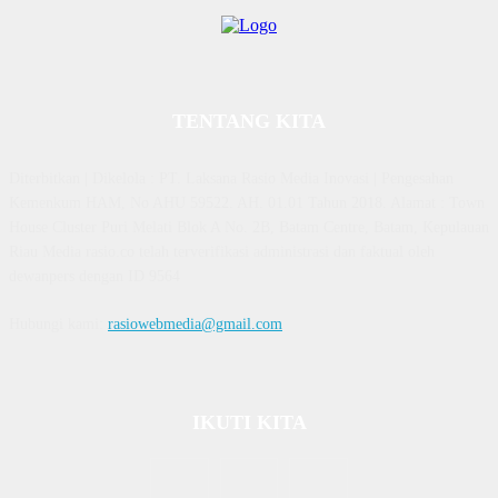
TENTANG KITA
Diterbitkan | Dikelola : PT. Laksana Rasio Media Inovasi | Pengesahan
Kemenkum HAM, No AHU 59522. AH. 01.01 Tahun 2018. Alamat : Town
House Cluster Puri Melati Blok A No. 2B, Batam Centre, Batam, Kepulauan
Riau Media rasio.co telah terverifikasi administrasi dan faktual oleh
dewanpers dengan ID 9564
Hubungi kami:
rasiowebmedia@gmail.com
IKUTI KITA