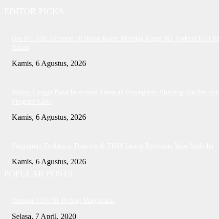
EDITOR PICKS
Bos PT. ASL DItuntut 18 Bulan Kasus Meledak Kapal MT Federal II di P
Batam
Kamis, 6 Agustus, 2026
Wabup Lingga Buka Intervensi Serentak Pencegahan Stunting dan Percepe
Program CKG
Kamis, 6 Agustus, 2026
Pengakuan Terdakwa: Diskotik & THM Sarang Peredaran Vape Narkoba
Kamis, 6 Agustus, 2026
POPULAR POSTS
Dampak COVID-19 bagi Masyarakat
Selasa, 7 April, 2020