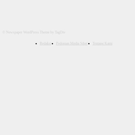
© Newspaper WordPress Theme by TagDiv
Redaksi
Pedoman Media Siber
Tentang Kami