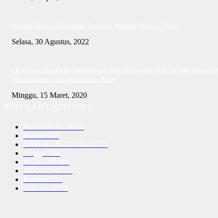
Jefridin Terima Kunjungan Delegasi Vietnam People’s Navy
Selasa, 30 Agustus, 2022
PH Erlina Klarifikasi Ombudsman Terkait Jawaban OJK RI Asal-Asalan D
Mengandung Unsur Keterangan Palsu
Minggu, 15 Maret, 2020
POPULAR CATEGORY
NASIONAL
10250
Batam
5065
LAPORAN UTAMA
3576
Lingga
1188
HUKUM
1040
EKONOMI
730
Karimun
716
Advetorial
590