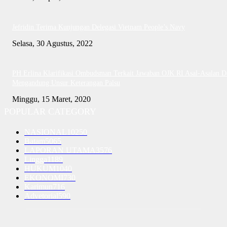
Jefridin Terima Kunjungan Delegasi Vietnam People’s Navy
Selasa, 30 Agustus, 2022
PH Erlina Klarifikasi Ombudsman Terkait Jawaban OJK RI Asal-Asalan D
Mengandung Unsur Keterangan Palsu
Minggu, 15 Maret, 2020
POPULAR CATEGORY
NASIONAL
10250
Batam
5065
LAPORAN UTAMA
3576
Lingga
1189
HUKUM
1040
EKONOMI
730
Karimun
716
Advetorial
590