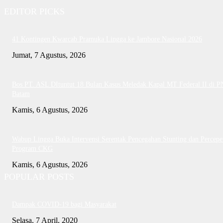
EDITOR PICKS
41 Kontingen Kwarcab Pramuka Lingga ke Jambore Nasional 2026
Jumat, 7 Agustus, 2026
Bos PT. ASL DItuntut 18 Bulan Kasus Meledak Kapal MT Federal II di P
Batam
Kamis, 6 Agustus, 2026
Wabup Lingga Buka Intervensi Serentak Pencegahan Stunting dan Percepe
Program CKG
Kamis, 6 Agustus, 2026
POPULAR POSTS
Dampak COVID-19 bagi Masyarakat
Selasa, 7 April, 2020