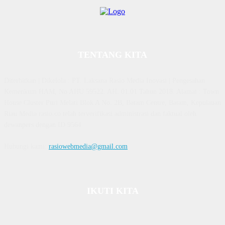
TENTANG KITA
Diterbitkan | Dikelola : PT. Laksana Rasio Media Inovasi | Pengesahan
Kemenkum HAM, No AHU 59522. AH. 01.01 Tahun 2018. Alamat : Town
House Cluster Puri Melati Blok A No. 2B, Batam Centre, Batam, Kepulauan
Riau Media rasio.co telah terverifikasi administrasi dan faktual oleh
dewanpers dengan ID 9564
Hubungi kami:
rasiowebmedia@gmail.com
IKUTI KITA