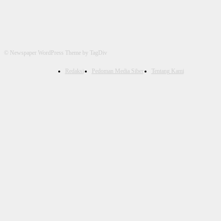
© Newspaper WordPress Theme by TagDiv
Redaksi
Pedoman Media Siber
Tentang Kami