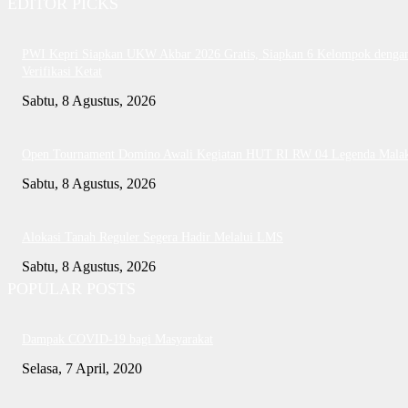
EDITOR PICKS
PWI Kepri Siapkan UKW Akbar 2026 Gratis, Siapkan 6 Kelompok denga
Verifikasi Ketat
Sabtu, 8 Agustus, 2026
Open Tournament Domino Awali Kegiatan HUT RI RW 04 Legenda Mala
Sabtu, 8 Agustus, 2026
Alokasi Tanah Reguler Segera Hadir Melalui LMS
Sabtu, 8 Agustus, 2026
POPULAR POSTS
Dampak COVID-19 bagi Masyarakat
Selasa, 7 April, 2020