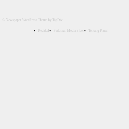
© Newspaper WordPress Theme by TagDiv
Redaksi
Pedoman Media Siber
Tentang Kami