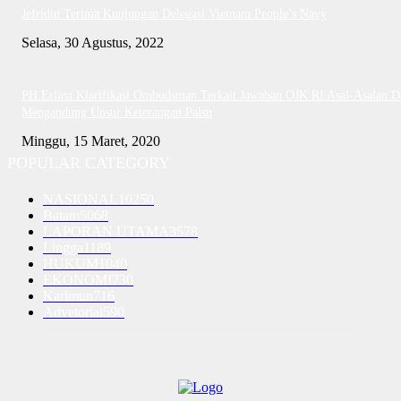
Jefridin Terima Kunjungan Delegasi Vietnam People’s Navy
Selasa, 30 Agustus, 2022
PH Erlina Klarifikasi Ombudsman Terkait Jawaban OJK RI Asal-Asalan D
Mengandung Unsur Keterangan Palsu
Minggu, 15 Maret, 2020
POPULAR CATEGORY
NASIONAL
10250
Batam
5068
LAPORAN UTAMA
3578
Lingga
1189
HUKUM
1040
EKONOMI
730
Karimun
716
Advetorial
590