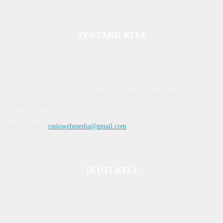
TENTANG KITA
Diterbitkan | Dikelola : PT. Laksana Rasio Media Inovasi | Pengesahan
Kemenkum HAM, No AHU 59522. AH. 01.01 Tahun 2018. Alamat : Town
House Cluster Puri Melati Blok A No. 2B, Batam Centre, Batam, Kepulauan
Riau Media rasio.co telah terverifikasi administrasi dan faktual oleh
dewanpers dengan ID 9564
Hubungi kami:
rasiowebmedia@gmail.com
IKUTI KITA