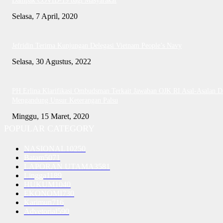
Dampak COVID-19 bagi Masyarakat
Selasa, 7 April, 2020
Jefridin Terima Kunjungan Delegasi Vietnam People’s Navy
Selasa, 30 Agustus, 2022
PH Erlina Klarifikasi Ombudsman Terkait Jawaban OJK RI Asal-Asalan D
Mengandung Unsur Keterangan Palsu
Minggu, 15 Maret, 2020
POPULAR CATEGORY
NASIONAL
10250
Batam
5071
LAPORAN UTAMA
3581
Lingga
1189
HUKUM
1040
EKONOMI
730
Karimun
716
Advetorial
590