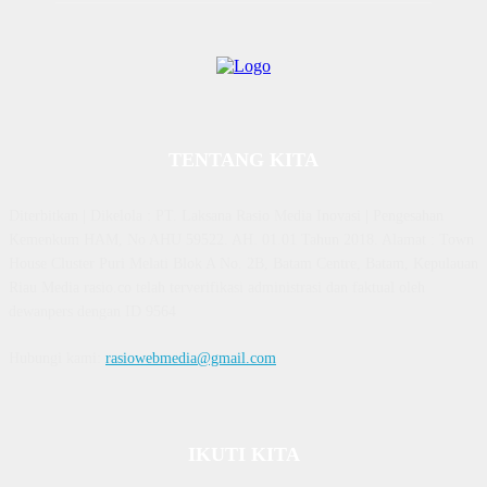
TENTANG KITA
Diterbitkan | Dikelola : PT. Laksana Rasio Media Inovasi | Pengesahan
Kemenkum HAM, No AHU 59522. AH. 01.01 Tahun 2018. Alamat : Town
House Cluster Puri Melati Blok A No. 2B, Batam Centre, Batam, Kepulauan
Riau Media rasio.co telah terverifikasi administrasi dan faktual oleh
dewanpers dengan ID 9564
Hubungi kami:
rasiowebmedia@gmail.com
IKUTI KITA