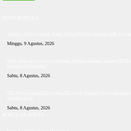
EDITOR PICKS
Angkut 1,3 Ton Ketamine, Kapal Mafia MV King Sung dan ABK di Ama
Minggu, 9 Agustus, 2026
Dalih Junior dan Overmacht Diserang: Keluarga Natanael Tantang PH Te
Buktikan di Pengadilan
Sabtu, 8 Agustus, 2026
PWI Kepri Siapkan UKW Akbar 2026 Gratis, Siapkan 6 Kelompok denga
Verifikasi Ketat
Sabtu, 8 Agustus, 2026
POPULAR POSTS