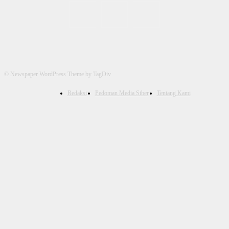
© Newspaper WordPress Theme by TagDiv
Redaksi
Pedoman Media Siber
Tentang Kami