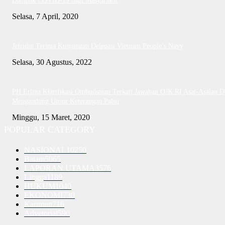
Dampak COVID-19 bagi Masyarakat
Selasa, 7 April, 2020
Jefridin Terima Kunjungan Delegasi Vietnam People’s Navy
Selasa, 30 Agustus, 2022
PH Erlina Klarifikasi Ombudsman Terkait Jawaban OJK RI Asal-Asalan D
Mengandung Unsur Keterangan Palsu
Minggu, 15 Maret, 2020
POPULAR CATEGORY
NASIONAL
10250
Batam
5065
LAPORAN UTAMA
3576
Lingga
1189
HUKUM
1040
EKONOMI
730
Karimun
716
Advetorial
590