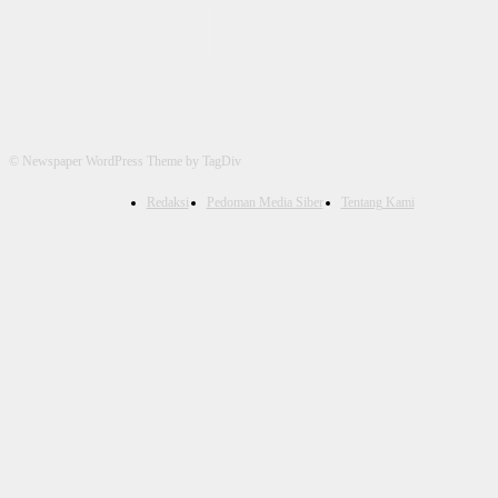
© Newspaper WordPress Theme by TagDiv
Redaksi
Pedoman Media Siber
Tentang Kami