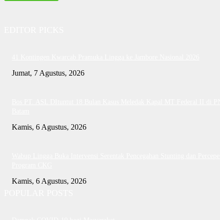
EDITOR PICKS
41 Kontingen Kwarcab Pramuka Lingga ke Jambore Nasional 2026
Jumat, 7 Agustus, 2026
Bos PT. ASL DItuntut 18 Bulan Kasus Meledak Kapal MT Federal II di P
Batam
Kamis, 6 Agustus, 2026
Wabup Lingga Buka Intervensi Serentak Pencegahan Stunting dan Percepe
Program CKG
Kamis, 6 Agustus, 2026
POPULAR POSTS