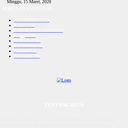
Minggu, 15 Maret, 2020
POPULAR CATEGORY
NASIONAL
10250
Batam
5068
LAPORAN UTAMA
3578
Lingga
1189
HUKUM
1040
EKONOMI
730
Karimun
716
Advetorial
590
TENTANG KITA
Diterbitkan | Dikelola : PT. Laksana Rasio Media Inovasi | Pengesahan
Kemenkum HAM, No AHU 59522. AH. 01.01 Tahun 2018. Alamat : Town