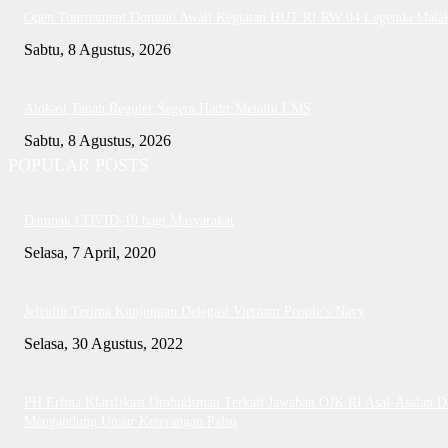
Open Tournament Domino Awali Kegiatan HUT RI RW 04 Legenda Mala
Sabtu, 8 Agustus, 2026
Alokasi Tanah Reguler Segera Hadir Melalui LMS
Sabtu, 8 Agustus, 2026
POPULAR POSTS
Dampak COVID-19 bagi Masyarakat
Selasa, 7 April, 2020
Jefridin Terima Kunjungan Delegasi Vietnam People’s Navy
Selasa, 30 Agustus, 2022
PH Erlina Klarifikasi Ombudsman Terkait Jawaban OJK RI Asal-Asalan D
Mengandung Unsur Keterangan Palsu