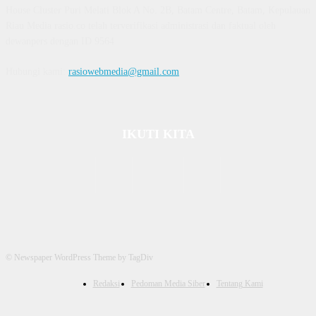
House Cluster Puri Melati Blok A No. 2B, Batam Centre, Batam, Kepulauan
Riau Media rasio.co telah terverifikasi administrasi dan faktual oleh
dewanpers dengan ID 9564
Hubungi kami:
rasiowebmedia@gmail.com
IKUTI KITA
© Newspaper WordPress Theme by TagDiv
Redaksi
Pedoman Media Siber
Tentang Kami