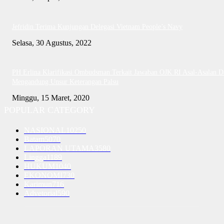
Jefridin Terima Kunjungan Delegasi Vietnam People’s Navy
Selasa, 30 Agustus, 2022
PH Erlina Klarifikasi Ombudsman Terkait Jawaban OJK RI Asal-Asalan D
Mengandung Unsur Keterangan Palsu
Minggu, 15 Maret, 2020
POPULAR CATEGORY
NASIONAL
10250
Batam
5070
LAPORAN UTAMA
3580
Lingga
1189
HUKUM
1040
EKONOMI
730
Karimun
716
Advetorial
590