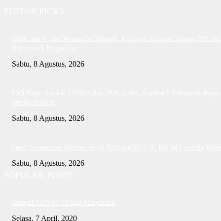
EDITOR PICKS
Dalih Junior dan Overmacht Diserang: Keluarga Natanael Tantang PH Te
Buktikan di Pengadilan
Sabtu, 8 Agustus, 2026
PWI Kepri Siapkan UKW Akbar 2026 Gratis, Siapkan 6 Kelompok denga
Verifikasi Ketat
Sabtu, 8 Agustus, 2026
Open Tournament Domino Awali Kegiatan HUT RI RW 04 Legenda Mala
Sabtu, 8 Agustus, 2026
POPULAR POSTS
Dampak COVID-19 bagi Masyarakat
Selasa, 7 April, 2020