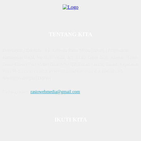
TENTANG KITA
Diterbitkan | Dikelola : PT. Laksana Rasio Media Inovasi | Pengesahan
Kemenkum HAM, No AHU 59522. AH. 01.01 Tahun 2018. Alamat : Town
House Cluster Puri Melati Blok A No. 2B, Batam Centre, Batam, Kepulauan
Riau Media rasio.co telah terverifikasi administrasi dan faktual oleh
dewanpers dengan ID 9564
Hubungi kami:
rasiowebmedia@gmail.com
IKUTI KITA