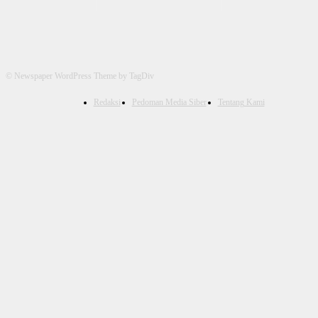
© Newspaper WordPress Theme by TagDiv
Redaksi
Pedoman Media Siber
Tentang Kami