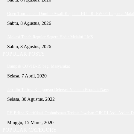
Open Tournament Domino Awali Kegiatan HUT RI RW 04 Legenda Mala
Sabtu, 8 Agustus, 2026
Alokasi Tanah Reguler Segera Hadir Melalui LMS
Sabtu, 8 Agustus, 2026
POPULAR POSTS
Dampak COVID-19 bagi Masyarakat
Selasa, 7 April, 2020
Jefridin Terima Kunjungan Delegasi Vietnam People’s Navy
Selasa, 30 Agustus, 2022
PH Erlina Klarifikasi Ombudsman Terkait Jawaban OJK RI Asal-Asalan 
Minggu, 15 Maret, 2020
POPULAR CATEGORY