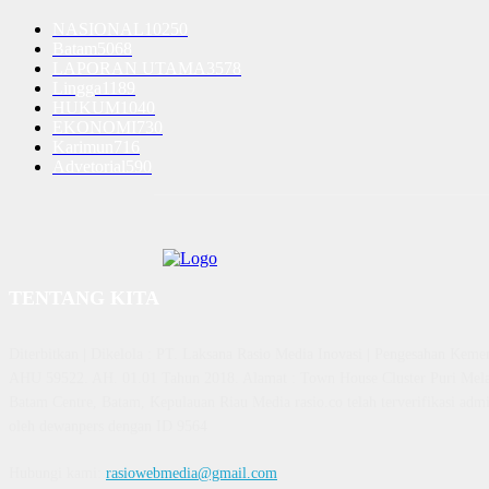
NASIONAL
10250
Batam
5068
LAPORAN UTAMA
3578
Lingga
1189
HUKUM
1040
EKONOMI
730
Karimun
716
Advetorial
590
TENTANG KITA
Diterbitkan | Dikelola : PT. Laksana Rasio Media Inovasi | Pengesahan K
AHU 59522. AH. 01.01 Tahun 2018. Alamat : Town House Cluster Puri Mela
Batam Centre, Batam, Kepulauan Riau Media rasio.co telah terverifikasi admin
oleh dewanpers dengan ID 9564
Hubungi kami:
rasiowebmedia@gmail.com