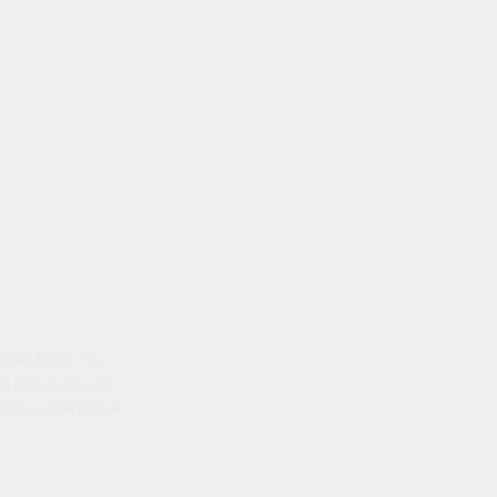
emenkum HAM, No
ti Blok A No. 2B,
istrasi dan faktual