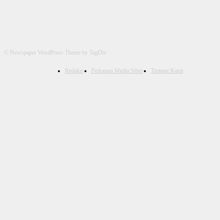
© Newspaper WordPress Theme by TagDiv
Redaksi
Pedoman Media Siber
Tentang Kami