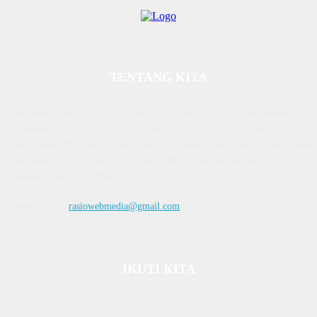
TENTANG KITA
Diterbitkan | Dikelola : PT. Laksana Rasio Media Inovasi | Pengesahan
Kemenkum HAM, No AHU 59522. AH. 01.01 Tahun 2018. Alamat : Town
House Cluster Puri Melati Blok A No. 2B, Batam Centre, Batam, Kepulauan
Riau Media rasio.co telah terverifikasi administrasi dan faktual oleh
dewanpers dengan ID 9564
Hubungi kami:
rasiowebmedia@gmail.com
IKUTI KITA