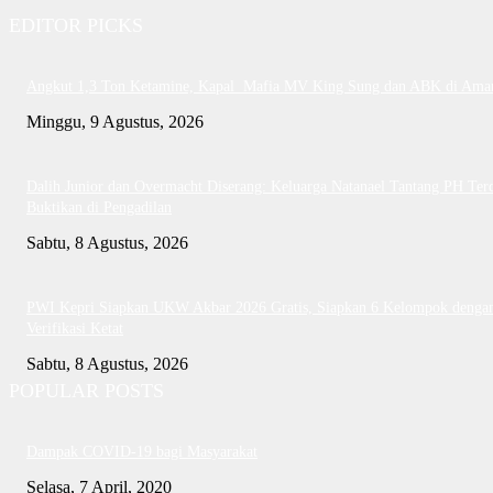
EDITOR PICKS
Angkut 1,3 Ton Ketamine, Kapal Mafia MV King Sung dan ABK di Ama
Minggu, 9 Agustus, 2026
Dalih Junior dan Overmacht Diserang: Keluarga Natanael Tantang PH Te
Buktikan di Pengadilan
Sabtu, 8 Agustus, 2026
PWI Kepri Siapkan UKW Akbar 2026 Gratis, Siapkan 6 Kelompok denga
Verifikasi Ketat
Sabtu, 8 Agustus, 2026
POPULAR POSTS
Dampak COVID-19 bagi Masyarakat
Selasa, 7 April, 2020