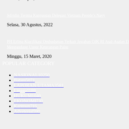
Jefridin Terima Kunjungan Delegasi Vietnam People’s Navy
Selasa, 30 Agustus, 2022
PH Erlina Klarifikasi Ombudsman Terkait Jawaban OJK RI Asal-Asalan D
Mengandung Unsur Keterangan Palsu
Minggu, 15 Maret, 2020
POPULAR CATEGORY
NASIONAL
10250
Batam
5071
LAPORAN UTAMA
3581
Lingga
1189
HUKUM
1040
EKONOMI
730
Karimun
716
Advetorial
590