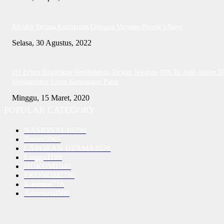
Jefridin Terima Kunjungan Delegasi Vietnam People’s Navy
Selasa, 30 Agustus, 2022
PH Erlina Klarifikasi Ombudsman Terkait Jawaban OJK RI Asal-Asalan D
Mengandung Unsur Keterangan Palsu
Minggu, 15 Maret, 2020
POPULAR CATEGORY
NASIONAL
10250
Batam
5065
LAPORAN UTAMA
3576
Lingga
1189
HUKUM
1040
EKONOMI
730
Karimun
716
Advetorial
590