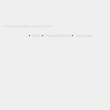
© Newspaper WordPress Theme by TagDiv
Redaksi
Pedoman Media Siber
Tentang Kami