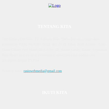
TENTANG KITA
Diterbitkan | Dikelola : PT. Laksana Rasio Media Inovasi | Pengesahan
Kemenkum HAM, No AHU 59522. AH. 01.01 Tahun 2018. Alamat : Town
House Cluster Puri Melati Blok A No. 2B, Batam Centre, Batam, Kepulauan
Riau Media rasio.co telah terverifikasi administrasi dan faktual oleh
dewanpers dengan ID 9564
Hubungi kami:
rasiowebmedia@gmail.com
IKUTI KITA