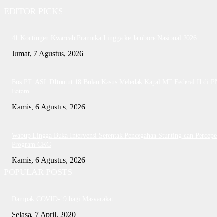
EDITOR PICKS
41 Kontingen Kwarcab Pramuka Lingga ke Jambore Nasional 2026
Jumat, 7 Agustus, 2026
Bos PT. ASL DItuntut 18 Bulan Kasus Meledak Kapal MT Federal II di P
Batam
Kamis, 6 Agustus, 2026
Wabup Lingga Buka Intervensi Serentak Pencegahan Stunting dan Percepe
Program CKG
Kamis, 6 Agustus, 2026
POPULAR POSTS
Dampak COVID-19 bagi Masyarakat
Selasa, 7 April, 2020